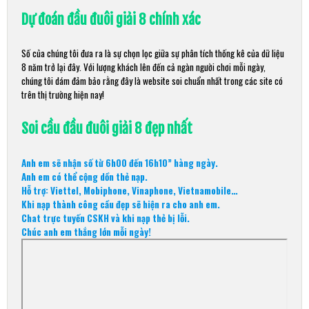
Dự đoán đầu đuôi giải 8 chính xác
Số của chúng tôi đưa ra là sự chọn lọc giữa sự phân tích thống kê của dữ liệu
8 năm trở lại đây. Với lượng khách lên đến cả ngàn người chơi mỗi ngày,
chúng tôi dám đảm bảo rằng đây là website soi chuẩn nhất trong các site có
trên thị trường hiện nay!
Soi cầu đầu đuôi giải 8 đẹp nhất
Anh em sẽ nhận số từ 6h00 đến 16h10” hàng ngày.
Anh em có thể cộng dồn thẻ nạp.
Hỗ trợ: Viettel, Mobiphone, Vinaphone, Vietnamobile…
Khi nạp thành công cầu đẹp sẽ hiện ra cho anh em.
Chat trực tuyến CSKH và khi nạp thẻ bị lỗi.
Chúc anh em thắng lớn mỗi ngày!