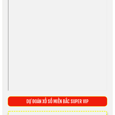
DỰ ĐOÁN XỔ SỐ MIỀN BẮC SUPER VIP