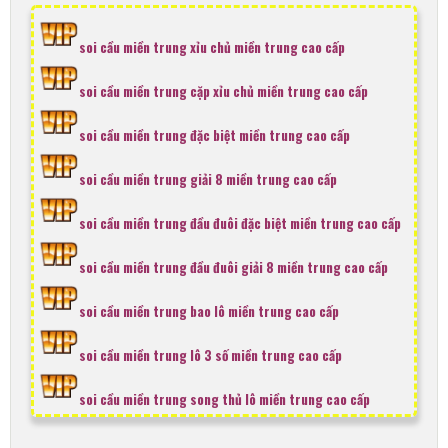
soi cầu miền trung xỉu chủ miền trung cao cấp
soi cầu miền trung cặp xỉu chủ miền trung cao cấp
soi cầu miền trung đặc biệt miền trung cao cấp
soi cầu miền trung giải 8 miền trung cao cấp
soi cầu miền trung đầu đuôi đặc biệt miền trung cao cấp
soi cầu miền trung đầu đuôi giải 8 miền trung cao cấp
soi cầu miền trung bao lô miền trung cao cấp
soi cầu miền trung lô 3 số miền trung cao cấp
soi cầu miền trung song thủ lô miền trung cao cấp