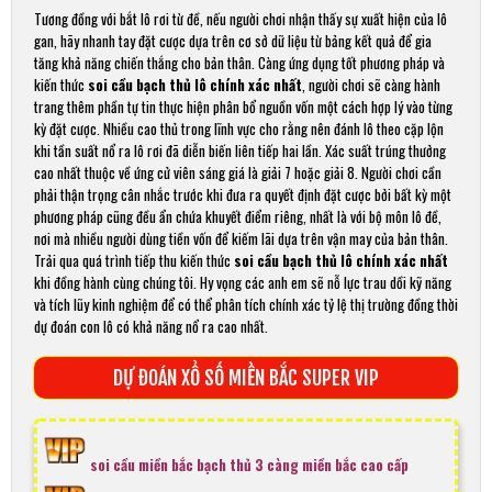
Tương đồng với bắt lô rơi từ đề, nếu người chơi nhận thấy sự xuất hiện của lô
gan, hãy nhanh tay đặt cược dựa trên cơ sở dữ liệu từ bảng kết quả để gia
tăng khả năng chiến thắng cho bản thân. Càng ứng dụng tốt phương pháp và
kiến thức
soi cầu bạch thủ lô chính xác nhất
, người chơi sẽ càng hành
trang thêm phần tự tin thực hiện phân bổ nguồn vốn một cách hợp lý vào từng
kỳ đặt cược. Nhiều cao thủ trong lĩnh vực cho rằng nên đánh lô theo cặp lộn
khi tần suất nổ ra lô rơi đã diễn biến liên tiếp hai lần. Xác suất trúng thưởng
cao nhất thuộc về ứng cử viên sáng giá là giải 7 hoặc giải 8. Người chơi cần
phải thận trọng cân nhắc trước khi đưa ra quyết định đặt cược bởi bất kỳ một
phương pháp cũng đều ẩn chứa khuyết điểm riêng, nhất là với bộ môn lô đề,
nơi mà nhiều người dùng tiền vốn để kiếm lãi dựa trên vận may của bản thân.
Trải qua quá trình tiếp thu kiến thức
soi cầu bạch thủ lô chính xác nhất
khi đồng hành cùng chúng tôi. Hy vọng các anh em sẽ nỗ lực trau dồi kỹ năng
và tích lũy kinh nghiệm để có thể phân tích chính xác tỷ lệ thị trường đồng thời
dự đoán con lô có khả năng nổ ra cao nhất.
DỰ ĐOÁN XỔ SỐ MIỀN BẮC SUPER VIP
soi cầu miền bắc bạch thủ 3 càng miền bắc cao cấp