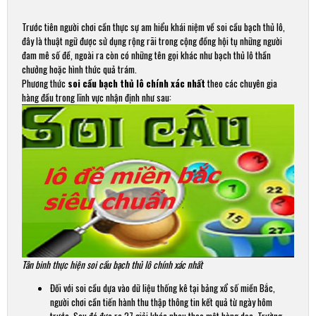
Trước tiên người chơi cần thực sự am hiểu khái niệm về soi cầu bạch thủ lô,
đây là thuật ngữ được sử dụng rộng rãi trong cộng đồng hội tụ những người
đam mê số đề, ngoài ra còn có những tên gọi khác như bạch thủ lô thần
chưởng hoặc hình thức quả trám.
Phương thức
soi cầu bạch thủ lô chính xác nhất
theo các chuyên gia
hàng đầu trong lĩnh vực nhận định như sau:
Tân binh thực hiện soi cầu bạch thủ lô chính xác nhất
Đối với soi cầu dựa vào dữ liệu thống kê tại bảng xổ số miền Bắc,
người chơi cần tiến hành thu thập thông tin kết quả từ ngày hôm