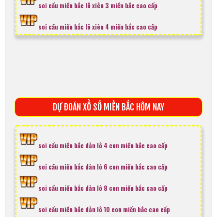
soi cầu miền bắc lô xiên 3 miền bắc cao cấp
soi cầu miền bắc lô xiên 4 miền bắc cao cấp
DỰ ĐOÁN XỔ SỐ MIỀN BẮC HÔM NAY
soi cầu miền bắc dàn lô 4 con miền bắc cao cấp
soi cầu miền bắc dàn lô 6 con miền bắc cao cấp
soi cầu miền bắc dàn lô 8 con miền bắc cao cấp
soi cầu miền bắc dàn lô 10 con miền bắc cao cấp