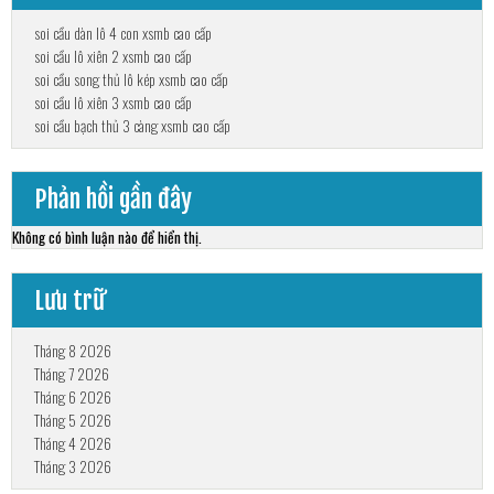
soi cầu dàn lô 4 con xsmb cao cấp
soi cầu lô xiên 2 xsmb cao cấp
soi cầu song thủ lô kép xsmb cao cấp
soi cầu lô xiên 3 xsmb cao cấp
soi cầu bạch thủ 3 càng xsmb cao cấp
Phản hồi gần đây
Không có bình luận nào để hiển thị.
Lưu trữ
Tháng 8 2026
Tháng 7 2026
Tháng 6 2026
Tháng 5 2026
Tháng 4 2026
Tháng 3 2026