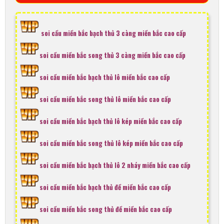
soi cầu miền bắc bạch thủ 3 càng miền bắc cao cấp
soi cầu miền bắc song thủ 3 càng miền bắc cao cấp
soi cầu miền bắc bạch thủ lô miền bắc cao cấp
soi cầu miền bắc song thủ lô miền bắc cao cấp
soi cầu miền bắc bạch thủ lô kép miền bắc cao cấp
soi cầu miền bắc song thủ lô kép miền bắc cao cấp
soi cầu miền bắc bạch thủ lô 2 nháy miền bắc cao cấp
soi cầu miền bắc bạch thủ đề miền bắc cao cấp
soi cầu miền bắc song thủ đề miền bắc cao cấp