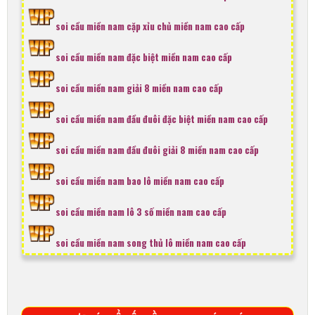
soi cầu miền nam cặp xỉu chủ miền nam cao cấp
soi cầu miền nam đặc biệt miền nam cao cấp
soi cầu miền nam giải 8 miền nam cao cấp
soi cầu miền nam đầu đuôi đặc biệt miền nam cao cấp
soi cầu miền nam đầu đuôi giải 8 miền nam cao cấp
soi cầu miền nam bao lô miền nam cao cấp
soi cầu miền nam lô 3 số miền nam cao cấp
soi cầu miền nam song thủ lô miền nam cao cấp