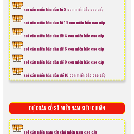
soi cầu miền bắc dàn lô 8 con miền bắc cao cấp
soi cầu miền bắc dàn lô 10 con miền bắc cao cấp
soi cầu miền bắc dàn đề 4 con miền bắc cao cấp
soi cầu miền bắc dàn đề 6 con miền bắc cao cấp
soi cầu miền bắc dàn đề 8 con miền bắc cao cấp
soi cầu miền bắc dàn đề 10 con miền bắc cao cấp
DỰ ĐOÁN XỔ SỐ MIỀN NAM SIÊU CHUẨN
soi cầu miền nam xỉu chủ miền nam cao cấp