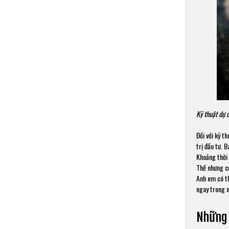
Kỹ thuật dự 
Đối với kỹ t
trị đầu tư. 
Khoảng thời 
Thế nhưng cơ
Anh em có t
ngay trong n
Những 