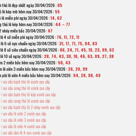
h thủ lô đẹp nhất ngày 30/04/2026 :
05
ủ lô kép mb hôm nay 30/04/2026 :
55
ủ lô miễn phí ngày 30/04/2026 :
14, 62
g thủ lô kép hôm nay 30/04/2026 :
44 – 77
 2 nháy miền bắc 30/04/2026 :
67
 lô 4 số miễn phí ngày 30/04/2026 :
76, 11, 72, 11
 lô 6 số cực chuẩn ngày 30/04/2026 :
31, 17, 71, 75, 94, 83
 lô 8 số siêu chuẩn ngày 30/04/2026 :
06, 24, 71, 45, 19, 23, 99, 62
 lô 10 số ngày 30/04/2026 :
28, 74, 43, 30, 10, 46, 63, 09, 27, 38
xiên 2 miền bắc hôm nay 30/04/2026 :
50, 43
ẩn lô xiên 3 miền bắc hôm nay 30/04/2026 :
26, 20, 99
n phí lô xiên 4 miền bắc hôm nay 30/04/2026 :
94, 28, 98, 49
 :
soi cầu bạch thủ lô xsmb cao cấp
 :
soi cầu song thủ lô xsmb cao cấp
 :
soi cầu bạch thủ lô kép xsmb cao cấp
 :
soi cầu song thủ lô xsmb cao cấp
 :
soi cầu bạch thủ lô 2 nháy xsmb cao cấp
 :
soi cầu lô xiên 2 xsmb cao cấp
 :
soi cầu lô xiên 3 xsmb cao cấp
 :
soi cầu lô xiên 4 xsmb cao cấp
 :
soi cầu dàn lô 4 con xsmb cao cấp