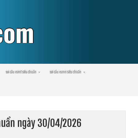
com
soi cầu xsmt siêu chuẩn
soi cầu xsmn siêu chuẩn
chuẩn ngày 30/04/2026