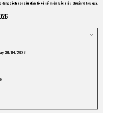
áp dụng
cách soi cầu dàn lô xổ số miền Bắc siêu chuẩn
và hiệu quả.
2026
ngày 30/04/2026
6