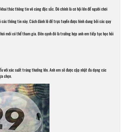
hai thác thông tin vô cùng đặc sắc. Đó chính là cơ hội lớn để người chơi
i các thông tin này. Cách đánh lô đề trực tuyến được hình dung bởi các quy
chơi mới có thể tham gia. Bên cạnh đó là trường hợp anh em tiếp tục học hỏi
ểu với xác suất trúng thưởng lớn. Anh em sẽ được cập nhật đa dạng các
lựa chọn.