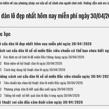
ìm kiếm về các phương pháp soi cầu xổ số dành cho người chơi mới. Hướng dẫn anh em 
u dàn lô đẹp nhất hôm nay miễn phí ngày 30/04/
c lục
i cầu dàn lô đẹp nhất hôm nay miễn phí ngày 30/04/2026
ách soi cầu dàn lô xổ số miền Bắc siêu chuẩn có thể bạn chưa biết 
Xác định cơ sở tính lô đề miền Bắc thông dụng ngày 30/04/2026
Khái niệm về kỹ thuật dàn lô ngày 30/04/2026
Cách ứng dụng kỹ thuật dàn lô ngày 30/04/2026
hững cách soi cầu dàn lô xổ số miền Bắc siêu chuẩn ngày 30/04/202
Tiêu chuẩn lựa chọn kỹ thuật dàn lô miền Bắc ngày 30/04/2026
Phương pháp dàn lô kết quả đầu cuối ngày 30/04/2026
Thống kê một số kết quả dàn lô đặc trưng ngày 30/04/2026
ỹ thuật soi cầu đầu câm đuôi câm ngày 30/04/2026