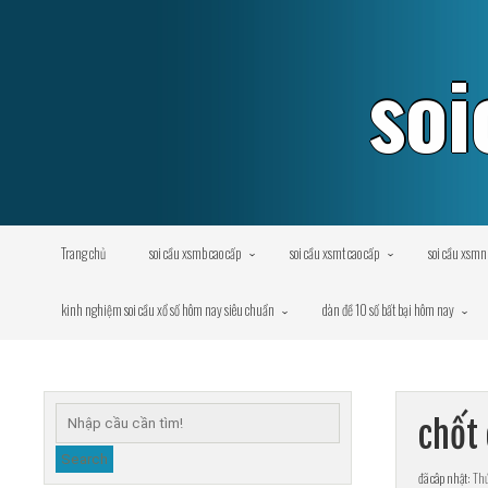
Skip
to
so
content
Trang chủ
soi cầu xsmb cao cấp
soi cầu xsmt cao cấp
soi cầu xsmn
kinh nghiệm soi cầu xổ số hôm nay siêu chuẩn
dàn đề 10 số bất bại hôm nay
chốt
Search
đã câp nhật:
Th