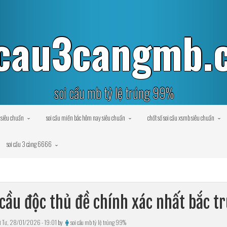
icau3cangmb.
soi cầu mb tỷ lệ trúng 99%
 siêu chuẩn
soi cầu miền bắc hôm nay siêu chuẩn
chốt số soi cầu xsmb siêu chuẩn
soi cầu 3 càng 6666
 cầu độc thủ đề chính xác nhất bắc 
ứ Tư, 28/01/2026 - 19:01
by
soi cầu mb tỷ lệ trúng 99%