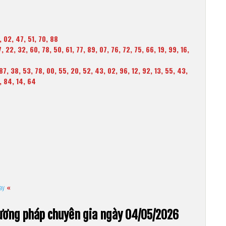
, 02, 47, 51, 70, 88
7, 22, 32, 60, 78, 50, 61, 77, 89, 07, 76, 72, 75, 66, 19, 99, 16,
 87, 38, 53, 78, 00, 55, 20, 52, 43, 02, 96, 12, 92, 13, 55, 43,
, 84, 14, 64
ay
«
ương pháp chuyên gia ngày 04/05/2026