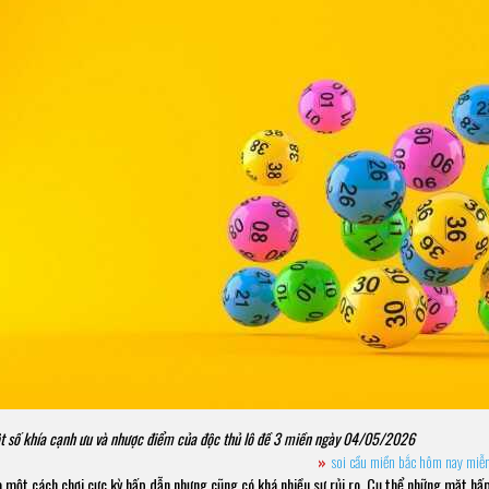
t số khía cạnh ưu và nhược điểm của độc thủ lô đề 3 miền ngày 04/05/2026
»
soi cầu miền bắc hôm nay miễn
à một cách chơi cực kỳ hấp dẫn nhưng cũng có khá nhiều sự rủi ro. Cụ thể những mặt hấp 