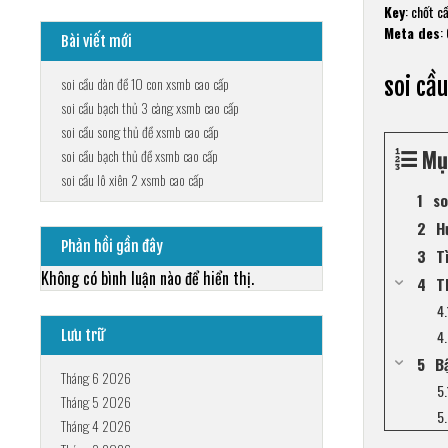
Key
: chốt c
Meta des
:
Bài viết mới
soi cầ
soi cầu dàn đề 10 con xsmb cao cấp
soi cầu bạch thủ 3 càng xsmb cao cấp
soi cầu song thủ đề xsmb cao cấp
Mụ
soi cầu bạch thủ đề xsmb cao cấp
soi cầu lô xiên 2 xsmb cao cấp
so
H
Phản hồi gần đây
T
Không có bình luận nào để hiển thị.
T
Lưu trữ
B
Tháng 6 2026
Tháng 5 2026
Tháng 4 2026