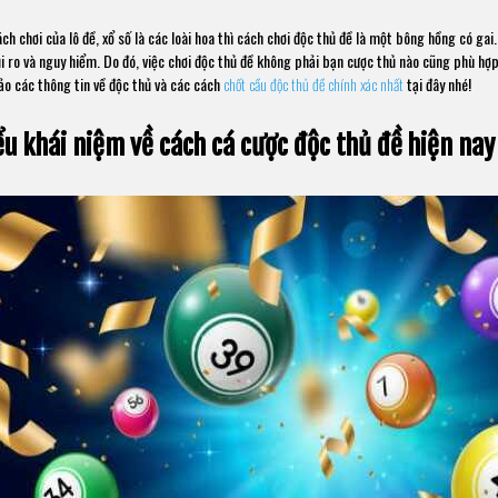
ách chơi của lô đề, xổ số là các loài hoa thì cách chơi độc thủ đề là một bông hồng có gai.
i ro và nguy hiểm. Do đó, việc chơi độc thủ đề không phải bạn cược thủ nào cũng phù hợ
o các thông tin về độc thủ và các cách
chốt cầu độc thủ đề chính xác nhất
tại đây nhé!
ểu khái niệm về cách cá cược độc thủ đề hiện nay