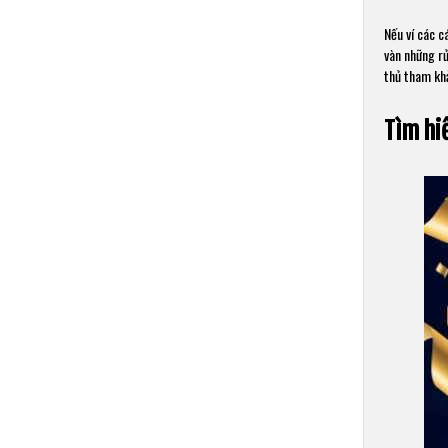
Nếu ví các c
vàn những rủ
thủ tham khả
Tìm hi