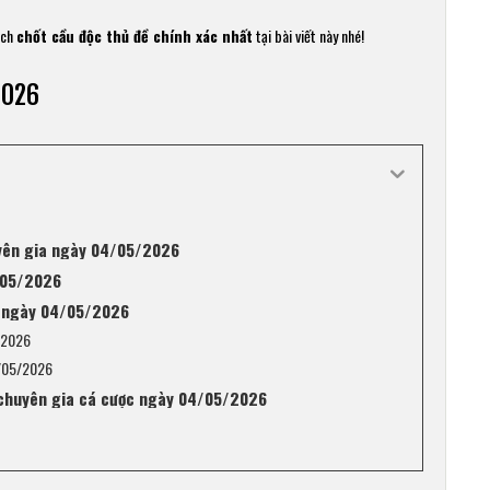
ách
chốt cầu độc thủ đề chính xác nhất
tại bài viết này nhé!
2026
uyên gia ngày 04/05/2026
4/05/2026
n ngày 04/05/2026
5/2026
4/05/2026
 chuyên gia cá cược ngày 04/05/2026