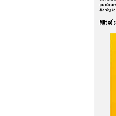
qua các ưu v
đã thống kế 
Một số c