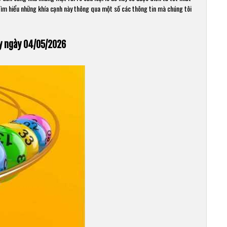
 tìm hiểu những khía cạnh này thông qua một số các thông tin mà chúng tôi
ay ngày 04/05/2026