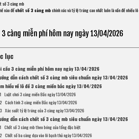
ốt số 3 càng mb
hế nào để
chốt số 3 càng mb
chính xác và tỷ lệ trúng cao nhất luôn là vấn đề nhiều l
u 3 càng miễn phí hôm nay ngày 13/04/2026
c lục
i cầu 3 càng miễn phí hôm nay ngày 13/04/2026
ướng dẫn cách chốt số 3 càng mb siêu chuẩn ngày 13/04/2026
ìm hiểu về lô đề 3 càng miền bắc ngày 13/04/2026
Luật chơi 3 càng miền Bắc ngày 13/04/2026
Cách tính 3 càng miền Bắc ngày 13/04/2026
Xác suất tỷ lệ trúng của 3 càng ngày 13/04/2026
ướng dẫn cách chốt số 3 càng mb siêu chuẩn ngày 13/04/2026
Chốt số 3 càng mb theo bóng của tổng đặc biệt
Chốt số ba càng dựa vào lô bạch thủ ngày 13/04/2026