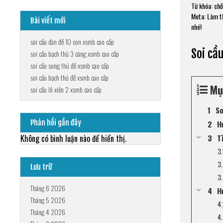
Từ khóa: ch
Meta: Làm t
Bài viết mới
nhé!
soi cầu dàn đề 10 con xsmb cao cấp
Soi cầ
soi cầu bạch thủ 3 càng xsmb cao cấp
soi cầu song thủ đề xsmb cao cấp
soi cầu bạch thủ đề xsmb cao cấp
Mụ
soi cầu lô xiên 2 xsmb cao cấp
So
Phản hồi gần đây
H
Không có bình luận nào để hiển thị.
T
Lưu trữ
Tháng 6 2026
H
Tháng 5 2026
Tháng 4 2026