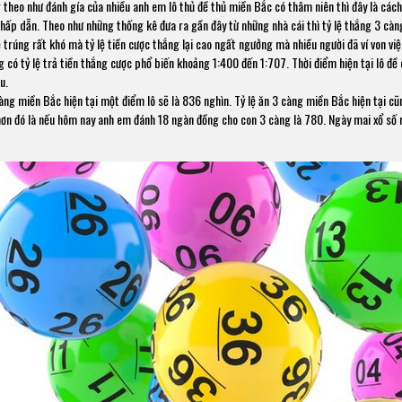
 theo như đánh gía của nhiều anh em lô thủ đề thủ miền Bắc có thâm niên thì đây là cách 
 hấp dẫn. Theo như những thống kê đưa ra gần đây từ những nhà cái thì tỷ lệ thắng 3 cà
lệ trúng rất khó mà tỷ lệ tiền cược thắng lại cao ngất ngưởng mà nhiều người đã ví von v
 có tỷ lệ trả tiền thắng cược phổ biến khoảng 1:400 đến 1:707. Thời điểm hiện tại lô đề 
u.
càng miền Bắc hiện tại một điểm lô sẽ là 836 nghìn. Tỷ lệ ăn 3 càng miền Bắc hiện tại cũng
ơn đó là nếu hôm nay anh em đánh 18 ngàn đồng cho con 3 càng là 780. Ngày mai xổ số mi