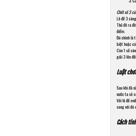
3 Cà
Chốt số 3 cà
Lô đề 3 càng
Thủ đô ra đờ
điểm.
Đó chính là 
biệt hoặc cá
Còn 1 số càn
giải 3 lên đ
Luật chơ
Sau khi đã n
nước ta sẽ c
Với lô đề mi
song với đó 
Cách tín