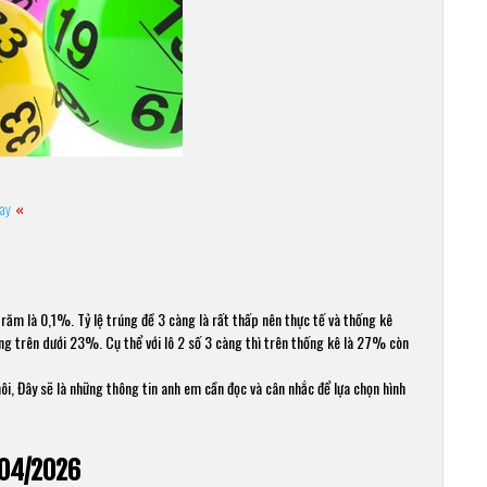
nay
«
 trăm là 0,1%. Tỷ lệ trúng đề 3 càng là rất thấp nên thực tế và thống kê
ảng trên dưới 23%. Cụ thể với lô 2 số 3 càng thì trên thống kê là 27% còn
ôi, Đây sẽ là những thông tin anh em cần đọc và cân nhắc để lựa chọn hình
/04/2026