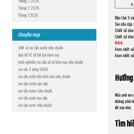
Tháng 3 2026
Tháng 2 2026
Tháng 1 2026
Độc thủ 3 c
Soi cầu cặp
Chốt số dàn 
Chuyên mục
Chốt số dàn
044
chốt số soi cầu xsmb siêu chuẩn
Xem chốt số
dàn đề 10 số bất bại hôm nay
Xem chốt số
kinh nghiệm soi cầu xổ số hôm nay siêu chuẩn
soi cầu 3 càng 6666
soi cầu miền bắc hôm nay siêu chuẩn
Hướng 
soi cầu xsmb cao cấp
soi cầu xsmn siêu chuẩn
Nếu anh em đ
soi cầu xsmt cao cấp
đường phù h
soi cầu xsmt siêu chuẩn
đề này nhé.
Tìm hi