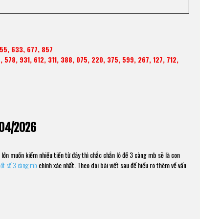
55, 633, 677, 857
, 578, 931, 612, 311, 388, 075, 220, 375, 599, 267, 127, 712,
/04/2026
lớn muốn kiếm nhiều tiền từ đây thì chắc chắn lô đề 3 càng mb sẽ là con
hốt số 3 càng mb
chính xác nhất. Theo dõi bài viết sau để hiểu rõ thêm về vấn