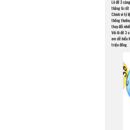
Lô đề 3 càng
thắng là rất
Chính vì tỷ 
thống thường
thay đổi nhiề
Với lô đề 3 
em dễ hiểu h
triệu đồng.