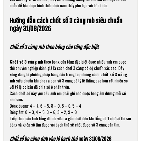
nhắc để lựa chọn hình thức chơi cảm thấy phù hợp với bản thân.
Hướng dẫn cách chốt số 3 càng mb siêu chuẩn
ngày 31/08/2026
Chốt số 3 càng mb theo bóng của tổng đặc biệt
Chốt số 3 càng mb
theo bóng của tổng đặc biệt được nhiều anh em cược
thủ chuyên nghiệp đánh giá là cách chơi 3 càng có độ chuẩn xác cao. Đây
xứng đáng là phương pháp hàng đầu trong top những cách
chốt số 3 càng
mb
siêu chuẩn khi cho ra con số 3 càng có tỷ lệ thắng cao hơn rất nhiều so
với tỷ lệ cơ bản đã chia sẻ ở phần trên.
Cách chốt số này yêu cầu anh em phải ghi nhớ được bóng âm dương mỗi số
như sau:
Bóng dương: 4 – 7, 6 – 5, 8 – 0. 8 – 0, 5 – 4
Bóng âm: 0 – 3, 4 – 5, 3 – 6, 3 – 2, 9 – 9
Tiếp theo cần tính tổng đề mb vừa ra gần nhất đến khi tổng có 1 chữ số thì soi
bóng và ghép số tìm được với bạch thủ sẽ chốt được số 3 càng cần tìm.
Chốt số ba càng dựa vào lô bạch thủ
ngày 31/08/2026