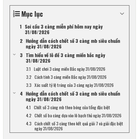
Mục lục
Soi cầu 3 càng miễn phí hôm nay ngày
31/08/2026
Hướng dẫn cách chốt số 3 càng mb siêu chuẩn
ngày 31/08/2026
Tìm hiểu về lô đề 3 càng miền bắc ngày
31/08/2026
Luật chơi 3 càng miền Bắc ngày 31/08/2026
Cách tính 3 càng miền Bắc ngày 31/08/2026
Xác suất tỷ lệ trúng của 3 càng ngày 31/08/2026
Hướng dẫn cách chốt số 3 càng mb siêu chuẩn
ngày 31/08/2026
Chốt số 3 càng mb theo bóng của tổng đặc biệt
Chốt số ba càng dựa vào lô bạch thủ ngày 31/08/2026
Cách chốt số 3 càng theo kết quả giải 7 và giải đặc biệt
ngày 31/08/2026