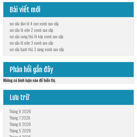
Bài viết mới
soi cầu dàn lô 4 con xsmb cao cấp
soi cầu lô xiên 2 xsmb cao cấp
soi cầu song thủ lô kép xsmb cao cấp
soi cầu lô xiên 3 xsmb cao cấp
soi cầu bạch thủ 3 càng xsmb cao cấp
Phản hồi gần đây
Không có bình luận nào để hiển thị.
Lưu trữ
Tháng 8 2026
Tháng 7 2026
Tháng 6 2026
Tháng 5 2026
Tháng 4 2026