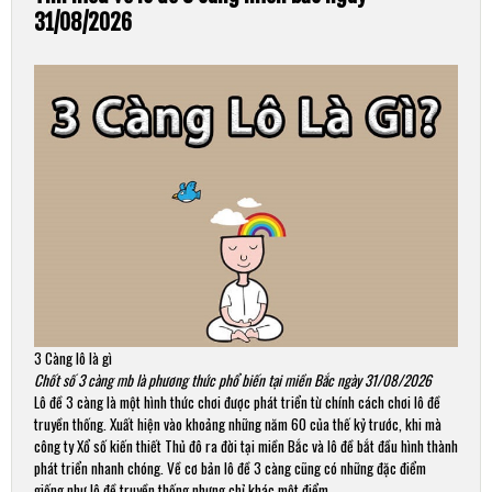
31/08/2026
3 Càng lô là gì
Chốt số 3 càng mb là phương thức phổ biến tại miền Bắc ngày 31/08/2026
Lô đề 3 càng là một hình thức chơi được phát triển từ chính cách chơi lô đề
truyền thống. Xuất hiện vào khoảng những năm 60 của thế kỷ trước, khi mà
công ty Xổ số kiến thiết Thủ đô ra đời tại miền Bắc và lô đề bắt đầu hình thành
phát triển nhanh chóng. Về cơ bản lô đề 3 càng cũng có những đặc điểm
giống như lô đề truyền thống nhưng chỉ khác một điểm.