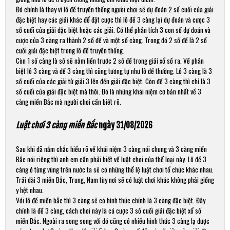
Đó chính là thay vì lô đề truyền thống người chơi sẽ dự đoán 2 số cuối của giải
đặc biệt hay các giải khác để đặt cược thì lô đề 3 càng lại dự đoán và cược 3
số cuối của giải đặc biệt hoặc các giải. Có thể phân tích 3 con số dự đoán và
cược của 3 càng ra thành 2 số đề và một số càng. Trong đó 2 số đề là 2 số
cuối giải đặc biệt trong lô đề truyền thống.
Còn 1 số càng là số sẽ nằm liền trước 2 số đề trong giải xổ số ra. Về phân
biệt lô 3 càng và đề 3 càng thì cũng tương tự như lô đề thường. Lô 3 càng là 3
số cuối của các giải từ giải 3 lên đến giải đặc biệt. Còn đề 3 càng thì chỉ là 3
số cuối của giải đặc biệt mà thôi. Đó là những khái niệm cơ bản nhất về 3
càng miền Bắc mà người chơi cần biết rõ.
Luật chơi 3 càng miền Bắc
ngày 31/08/2026
Sau khi đã nắm chắc hiểu rõ về khái niệm 3 càng nói chung và 3 càng miền
Bắc nói riêng thì anh em cần phải biết về luật chơi của thể loại này. Lô đề 3
càng ở từng vùng trên nước ta sẽ có những thể lệ luật chơi tổ chức khác nhau.
Trải dài 3 miền Bắc, Trung, Nam tùy nơi sẽ có luật chơi khác không phải giống
y hệt nhau.
Với lô đề miền bắc thì 3 càng sẽ có hình thức chính là 3 càng đặc biệt. Đây
chính là đề 3 càng, cách chơi này là cá cược 3 số cuối giải đặc biệt xổ số
miền Bắc. Ngoài ra song song với đó cũng có nhiều hình thức 3 càng lạ được