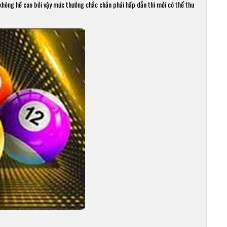
không hề cao bởi vậy mức thưởng chắc chắn phải hấp dẫn thì mới có thể thu