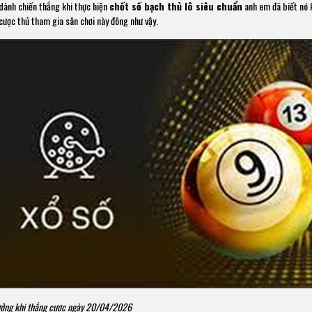
 dành chiến thắng khi thực hiện
chốt số bạch thủ lô siêu chuẩn
anh em đã biết nó 
cược thủ tham gia sân chơi này đông như vậy.
hưởng khi thắng cược ngày 20/04/2026