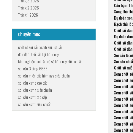
Tháng 3 2026
Cầu bạch th
Tháng 2 2026
Song thủ th
Tháng 1 2026
Dự đoán son
Bạch thủ lô
Chốt số dàn
Chuyên mục
Dự đoán dàn
Chốt số dàn
chốt số soi cầu xsmb siêu chuẩn
Chốt số dàn
dàn đề 10 số bất bại hôm nay
Soi cầu lô 
kinh nghiệm soi cầu xổ số hôm nay siêu chuẩn
Soi cầu chu
Chốt số miễ
soi cầu 3 càng 6666
Xem chốt số
soi cầu miền bắc hôm nay siêu chuẩn
Xem chốt số
soi cầu xsmb cao cấp
Xem chốt số
soi cầu xsmn siêu chuẩn
Xem chốt số
soi cầu xsmt cao cấp
Xem chốt số
soi cầu xsmt siêu chuẩn
Xem chốt số
Xem chốt số
Xem chốt số
Xem chốt số
Xem chốt số