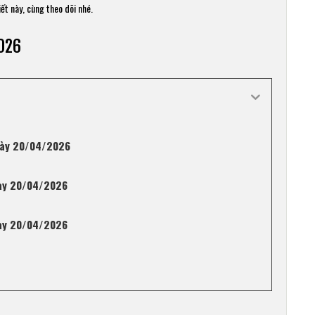
ết này, cùng theo dõi nhé.
2026
ngày 20/04/2026
gày 20/04/2026
gày 20/04/2026