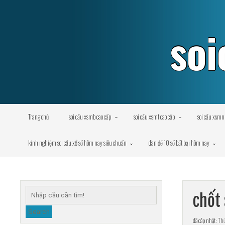
Skip
to
so
content
Trang chủ
soi cầu xsmb cao cấp
soi cầu xsmt cao cấp
soi cầu xsmn
kinh nghiệm soi cầu xổ số hôm nay siêu chuẩn
dàn đề 10 số bất bại hôm nay
chốt
Search
đã câp nhật:
Th