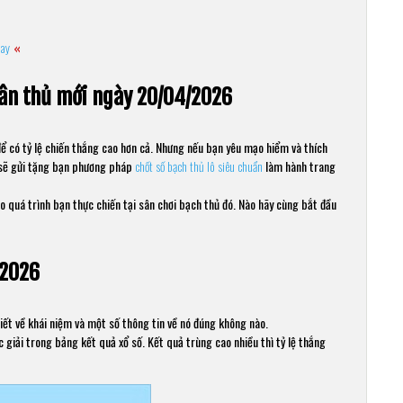
nay
«
tân thủ mới ngày 20/04/2026
 để có tỷ lệ chiến thắng cao hơn cả. Nhưng nếu bạn yêu mạo hiểm và thích
i sẽ gửi tặng bạn phương pháp
chốt số bạch thủ lô siêu chuẩn
làm hành trang
ho quá trình bạn thực chiến tại sân chơi bạch thủ đó. Nào hãy cùng bắt đầu
/2026
iết về khái niệm và một số thông tin về nó đúng không nào.
c giải trong bảng kết quả xổ số. Kết quả trùng cao nhiều thì tỷ lệ thắng