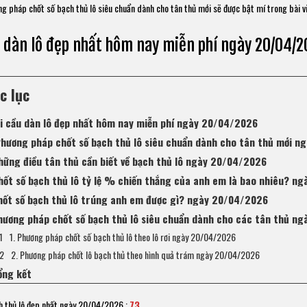
g pháp chốt số bạch thủ lô siêu chuẩn dành cho tân thủ mới sẽ được bật mí trong bài vi
u dàn lô đẹp nhất hôm nay miễn phí ngày 20/04/
c lục
i cầu dàn lô đẹp nhất hôm nay miễn phí ngày 20/04/2026
hương pháp chốt số bạch thủ lô siêu chuẩn dành cho tân thủ mới 
hững điều tân thủ cần biết về bạch thủ lô ngày 20/04/2026
hốt số bạch thủ lô tỷ lệ % chiến thắng của anh em là bao nhiêu? n
hốt số bạch thủ lô trúng anh em được gì? ngày 20/04/2026
hương pháp chốt số bạch thủ lô siêu chuẩn dành cho các tân thủ n
1. Phương pháp chốt số bạch thủ lô theo lô rơi ngày 20/04/2026
2. Phương pháp chốt lô bạch thủ theo hình quả trám ngày 20/04/2026
ổng kết
h thủ lô đẹp nhất ngày 20/04/2026 :
73