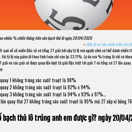
ao nhiêu % chiến thắng trên sân bạch thủ lô ngày 20/04/2026
»
chốt số soi cầu xsmb miễn phí h
t quả xổ số miền Bắc sẽ có tổng 27 giải bởi vậy tỷ lệ mà người chơi có thể dành chiến 
 thì tỷ lệ này giảm đi theo tính toán chỉ còn lại 23,11%. Lý do mà % trúng lô chỉ có kh
7 giải và các giải sẽ được quay lần lượt từ giải Đặc biệt tới giải 7 và tổng có 27 lần qu
ay:
 quay 1 không trúng xác suất trượt là 98%
 quay 2 không trúng xác suất trượt là 92% x 94%
 quay 3 không trúng xác suất trượt là 94% x 93% x 97%…
 lần quay thứ 27 không trúng xác suất trượt là 95% mũ 27 xấp xỉ bằng 7
ố bạch thủ lô trúng anh em được gì? ngày 20/04