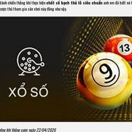
 dành chiến thắng khi thực hiện
chốt số bạch thủ lô siêu chuẩn
anh em đã biết nó 
cược thủ tham gia sân chơi này đông như vậy.
hưởng khi thắng cược ngày 22/04/2026