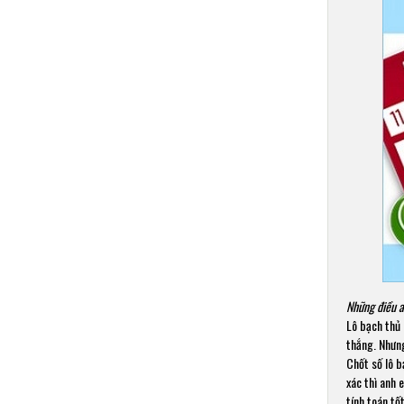
Những điều 
Lô bạch thủ 
thắng. Nhưng
Chốt số lô b
xác thì anh 
tính toán tố