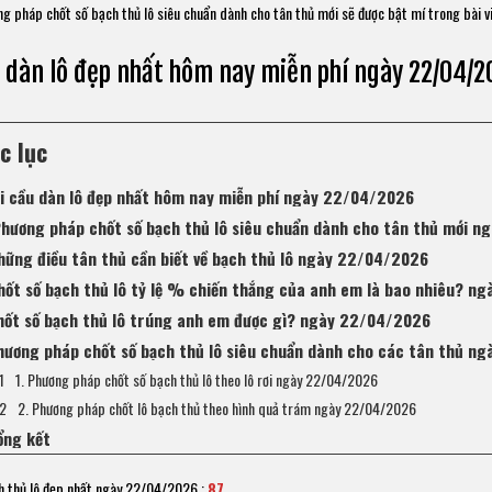
g pháp chốt số bạch thủ lô siêu chuẩn dành cho tân thủ mới sẽ được bật mí trong bài vi
u dàn lô đẹp nhất hôm nay miễn phí ngày 22/04/2
c lục
i cầu dàn lô đẹp nhất hôm nay miễn phí ngày 22/04/2026
hương pháp chốt số bạch thủ lô siêu chuẩn dành cho tân thủ mới 
hững điều tân thủ cần biết về bạch thủ lô ngày 22/04/2026
hốt số bạch thủ lô tỷ lệ % chiến thắng của anh em là bao nhiêu? n
hốt số bạch thủ lô trúng anh em được gì? ngày 22/04/2026
hương pháp chốt số bạch thủ lô siêu chuẩn dành cho các tân thủ n
1. Phương pháp chốt số bạch thủ lô theo lô rơi ngày 22/04/2026
2. Phương pháp chốt lô bạch thủ theo hình quả trám ngày 22/04/2026
ổng kết
h thủ lô đẹp nhất ngày 22/04/2026 :
87