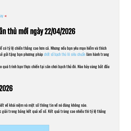
nay
«
tân thủ mới ngày 22/04/2026
 để có tỷ lệ chiến thắng cao hơn cả. Nhưng nếu bạn yêu mạo hiểm và thích
i sẽ gửi tặng bạn phương pháp
chốt số bạch thủ lô siêu chuẩn
làm hành trang
ho quá trình bạn thực chiến tại sân chơi bạch thủ đó. Nào hãy cùng bắt đầu
/2026
iết về khái niệm và một số thông tin về nó đúng không nào.
c giải trong bảng kết quả xổ số. Kết quả trùng cao nhiều thì tỷ lệ thắng