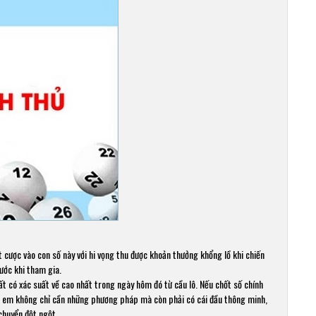
t cược vào con số này với hi vọng thu được khoản thưởng khổng lồ khi chiến
ước khi tham gia.
ất có xác suất về cao nhất trong ngày hôm đó từ cầu lô. Nếu chốt số chính
 em không chỉ cần những phương pháp mà còn phải có cái đầu thông minh,
chuyển đột ngột.