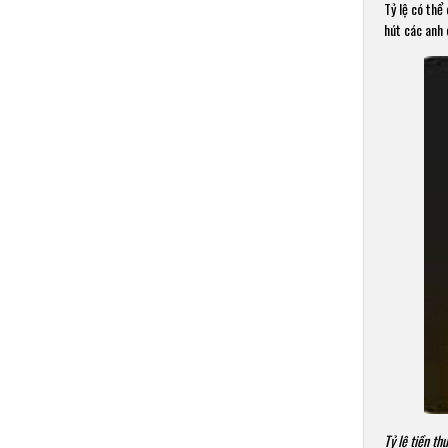
Tỷ lệ có thể
hút các anh 
Tỷ lệ tiền t