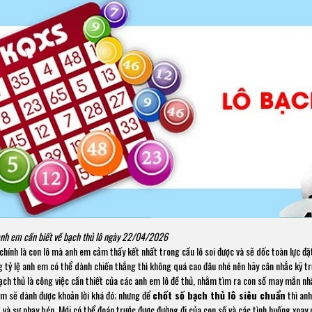
anh em cần biết về bạch thủ lô ngày 22/04/2026
chính là con lô mà anh em cảm thấy kết nhất trong cầu lô soi được và sẽ dốc toàn lực đặ
 tỷ lệ anh em có thể dành chiến thắng thì không quá cao đâu nhé nên hãy cân nhắc kỹ tr
ạch thủ là công việc cần thiết của các anh em lô đề thủ, nhằm tìm ra con số may mắn nh
em sẽ dành được khoản lời khá đó; nhưng để
chốt số bạch thủ lô siêu chuẩn
thì anh
t và sự nhạy bén. Mới có thể đoán trước được đường đi của con số và các tình huống xoay 