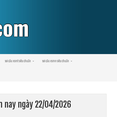
com
soi cầu xsmt siêu chuẩn
soi cầu xsmn siêu chuẩn
ôm nay ngày 22/04/2026