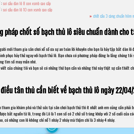
 :
soi cầu dàn lô 8 con xsmb cao cấp
 :
soi cầu dàn lô 10 con xsmb cao cấp
»
chốt cầu 3 càng chuẩn hôm 
 pháp chốt số bạch thủ lô siêu chuẩn dành cho 
gười mới tham gia sân chơi xổ số ưa sự an toàn lời khuyên cho bạn là hãy tập bắt dàn lô
nh phục hãy thử ngay với bạch thủ lô. Bạn chưa có phương pháp đừng lo lắng chúng tô
ờng tìm số may mắn nhé.
 viết của chúng tôi và bạn sẽ có những thứ bạn cần và những thứ này thật sự cần thiết c
điều tân thủ cần biết về bạch thủ lô ngày 22/04
 tham gia khám phá và thử sức tại sân chơi bạch thủ thì ít nhất anh em cũng cần phải b
được bắt nguồn từ lô, trong đó Lô là 1 con số có 2 chữ số trùng khớp với 2 số cuối của cá
o, có những con lô không chỉ nổ 1 nháy 2 nháy mà thậm chí là 3 nháy 4 nháy.