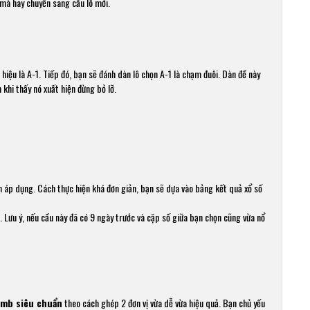
n mà hãy chuyển sang cầu lô mới.
hiệu là A-1. Tiếp đó, bạn sẽ đánh dàn lô chọn A-1 là chạm đuôi. Dàn đề này
 khi thấy nó xuất hiện đừng bỏ lỡ.
 áp dụng. Cách thực hiện khá đơn giản, bạn sẽ dựa vào bảng kết quả xổ số
 Lưu ý, nếu cầu này đã có 9 ngày trước và cặp số giữa bạn chọn cũng vừa nổ
smb siêu chuẩn
theo cách ghép 2 đơn vị vừa dễ vừa hiệu quả. Bạn chủ yếu