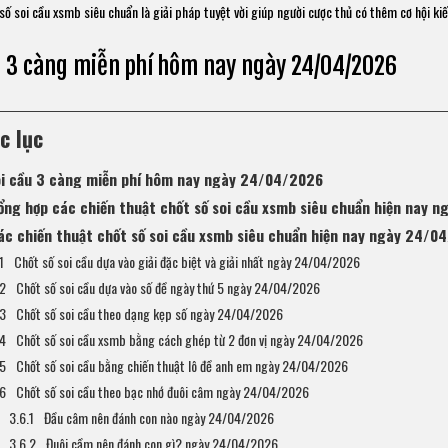
số soi cầu xsmb siêu chuẩn là giải pháp tuyệt vời giúp người cược thủ có thêm cơ hội ki
u 3 càng miễn phí hôm nay ngày 24/04/2026
c lục
i cầu 3 càng miễn phí hôm nay ngày 24/04/2026
ổng hợp các chiến thuật chốt số soi cầu xsmb siêu chuẩn hiện nay 
ác chiến thuật chốt số soi cầu xsmb siêu chuẩn hiện nay ngày 24/0
Chốt số soi cầu dựa vào giải đặc biệt và giải nhất ngày 24/04/2026
Chốt số soi cầu dựa vào số đề ngày thứ 5 ngày 24/04/2026
Chốt số soi cầu theo dạng kẹp số ngày 24/04/2026
Chốt số soi cầu xsmb bằng cách ghép từ 2 đơn vị ngày 24/04/2026
Chốt số soi cầu bằng chiến thuật lô đề anh em ngày 24/04/2026
Chốt số soi cầu theo bạc nhớ đuôi câm ngày 24/04/2026
Đầu câm nên đánh con nào ngày 24/04/2026
Đuôi cầm nên đánh con gì? ngày 24/04/2026