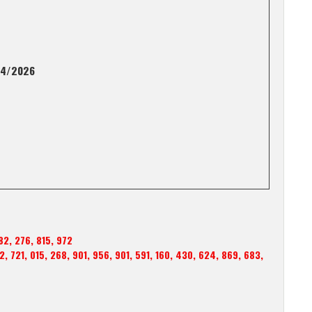
/04/2026
82, 276, 815, 972
2, 721, 015, 268, 901, 956, 901, 591, 160, 430, 624, 869, 683,