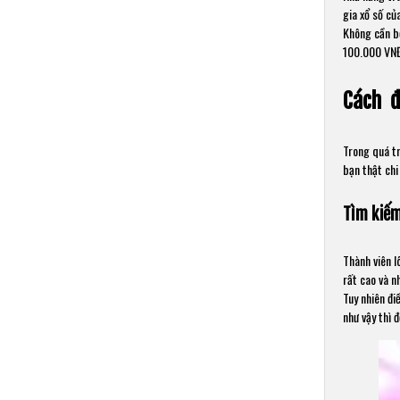
gia xổ số củ
Không cần bỏ
100.000 VNĐ 
Cách đ
Trong quá tr
bạn thật chi
Tìm kiếm
Thành viên l
rất cao và n
Tuy nhiên đi
như vậy thì 