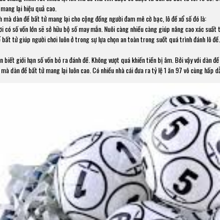
 mang lại hiệu quả cao.
ch mà dàn đề bất tử mang lại cho cộng đồng người đam mê cờ bạc, lô đề xổ số đó là:
ơi có số vốn lớn sẽ sở hữu bộ số may mắn. Nuôi càng nhiều càng giúp nâng cao xác suất 
 bất tử giúp người chơi luôn ở trong sự lựa chọn an toàn trong suốt quá trình đánh lô đề.
n biết giới hạn số vốn bỏ ra đánh đề. Không vượt quá khiến tiền bị âm. Bởi vậy với dàn đề 
 mà dàn đề bất tử mang lại luôn cao. Có nhiều nhà cái đưa ra tỷ lệ 1 ăn 97 vô cùng hấp dẫ