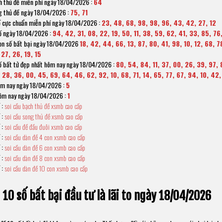
h thủ đề miễn phí ngày 18/04/2026 :
64
g thủ đề ngày 18/04/2026 :
75, 71
ố cực chuẩn miễn phí ngày 18/04/2026 :
23, 48, 68, 98, 98, 96, 43, 42, 27, 12
ố ngày 18/04/2026 :
94, 42, 31, 08, 22, 19, 50, 11, 38, 59, 62, 41, 33, 85, 76
on số bất bại ngày 18/04/2026
18, 42, 44, 66, 13, 87, 80, 41, 98, 10, 12, 68, 7
 27, 26, 19, 15
ố bất tử đẹp nhất hôm nay ngày 18/04/2026 :
80, 54, 84, 11, 37, 00, 26, 39, 97,
, 28, 36, 00, 45, 69, 64, 46, 62, 92, 10, 68, 71, 14, 65, 77, 67, 94, 10, 42
ôm nay ngày 18/04/2026 :
5
hôm nay ngày 18/04/2026 :
1
 :
soi cầu bạch thủ đề xsmb cao cấp
 :
soi cầu song thủ đề xsmb cao cấp
 :
soi cầu đề đầu đuôi xsmb cao cấp
 :
soi cầu dàn đề 4 con xsmb cao cấp
 :
soi cầu dàn đề 6 con xsmb cao cấp
 :
soi cầu dàn đề 8 con xsmb cao cấp
 :
soi cầu dàn đề 10 con xsmb cao cấp
 10 số bất bại đầu tư là lãi to ngày 18/04/2026