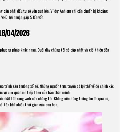
g cần phải đầu tư số vốn quá lớn. Ví dụ: Anh em chỉ cần chuẩn bị khoảng
VNĐ, lợi nhuận gấp 5 lần vốn.
 18/04/2026
 phương pháp khác nhau. Dưới đây chúng tôi sẽ cập nhật và giới thiệu đến
á trình săn thưởng xổ số. Những nguồn trực tuyến có lợi thế về độ chính xác
ục vụ cho quá tình tiếp theo của bản thân mình.
mới nhất từ trang web của chúng tôi. Không nên dùng thông tin đã quá cũ,
hời tốn khá nhiều thời gian của bạn hơn.