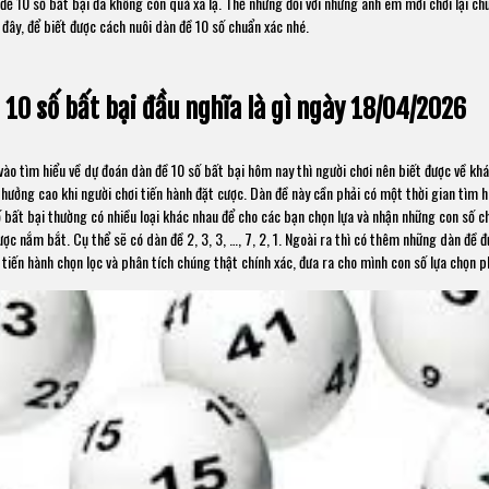
ề 10 số bất bại đã không còn quá xa lạ. Thế nhưng đối với những anh em mới chơi lại chư
i đây, để biết được cách nuôi dàn đề 10 số chuẩn xác nhé.
 10 số bất bại đầu nghĩa là gì ngày 18/04/2026
 vào tìm hiểu về dự đoán dàn đề 10 số bất bại hôm nay thì người chơi nên biết được về kh
hưởng cao khi người chơi tiến hành đặt cược. Dàn đề này cần phải có một thời gian tìm hi
 bất bại thường có nhiều loại khác nhau để cho các bạn chọn lựa và nhận những con số 
ược nắm bắt. Cụ thể sẽ có dàn đề 2, 3, 3, …, 7, 2, 1. Ngoài ra thì có thêm những dàn đ
à tiến hành chọn lọc và phân tích chúng thật chính xác, đưa ra cho mình con số lựa chọn 