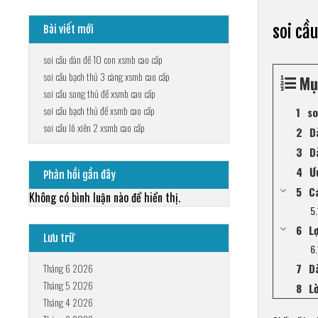
soi cầ
Bài viết mới
soi cầu dàn đề 10 con xsmb cao cấp
soi cầu bạch thủ 3 càng xsmb cao cấp
Mụ
soi cầu song thủ đề xsmb cao cấp
soi cầu bạch thủ đề xsmb cao cấp
so
soi cầu lô xiên 2 xsmb cao cấp
D
D
Ư
Phản hồi gần đây
C
Không có bình luận nào để hiển thị.
L
Lưu trữ
Tháng 6 2026
D
Tháng 5 2026
Lờ
Tháng 4 2026