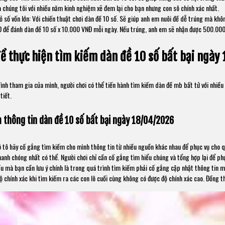
a chúng tôi với nhiều năm kinh nghiệm xẽ đem lại cho bạn nhưng con sô chính xác nhất.
 số vốn lớn: Với chiến thuật chơi dàn đề 10 số. Sẽ giúp anh em nuôi đề dễ trúng mà khôn
để đánh dàn đề 10 số x 10.000 VNĐ mỗi ngày. Nếu trúng, anh em sẽ nhận được 500.000 
ể thực hiện tìm kiếm dàn đề 10 số bất bại ngày
ình tham gia của mình, người chơi có thể tiến hành tìm kiếm dàn đề mb bất tử với nhiều
 tiết.
 thông tin
dàn đề 10 số bất bại ngày 18/04/2026
ô tô hãy cố gắng tìm kiếm cho mình thông tin từ nhiều nguồn khác nhau để phục vụ cho qu
hanh chóng nhất có thể. Người chơi chỉ cần cố gắng tìm hiểu chúng và tổng hợp lại để ph
ều mà bạn cần lưu ý chính là trong quá trình tìm kiếm phải cố gắng cập nhật thông tin 
độ chính xác khi tìm kiếm ra các con lô cuối cùng không có được độ chính xác cao. Đồng t