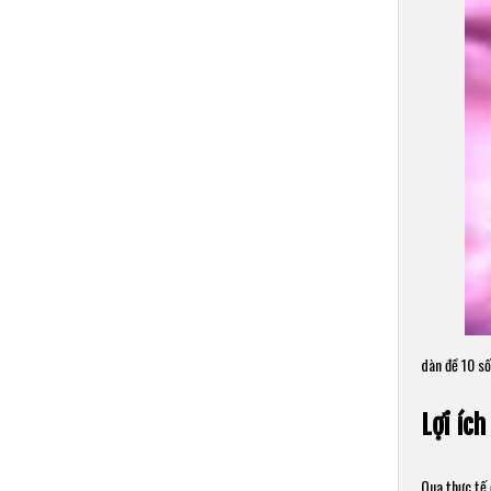
dàn đề 10 s
Lợi íc
Qua thực tế 