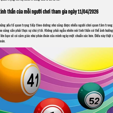
tinh thần của mỗi người chơi tham gia ngày 11/04/2026
ững yếu tố quan trọng tiếp theo dường như cũng được nhiều người chơi quan tâm trong v
ào cũng cần phải thực sự chú ý tới. Không phải ngẫu nhiên nói tinh thần có thể ảnh hưởng
 lên bạn sẽ có cảm giác như phán đoán của mình ngày một chuẩn xác hơn. Điều này thật đ
đoán.