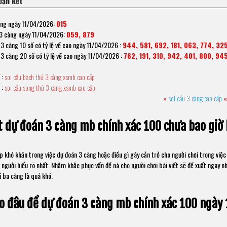
oạn kết
àng ngày 11/04/2026:
015
 3 càng ngày 11/04/2026:
059, 879
3 càng 10 số có tỷ lệ về cao ngày 11/04/2026 :
944, 581, 692, 181, 063, 774, 32
3 càng 20 số có tỷ lệ về cao ngày 11/04/2026 :
762, 191, 310, 942, 401, 800, 94
 :
soi cầu bạch thủ 3 càng xsmb cao cấp
 :
soi cầu song thủ 3 càng xsmb cao cấp
»
soi cầu 3 càng cao cấp
t dự đoán 3 càng mb chính xác 100 chưa bao giờ
 khó khăn trong việc dự đoán 3 càng hoặc điều gì gây cản trở cho người chơi trong việc
à người hiểu rõ nhất. Nhằm khắc phục vấn đề nà cho người chơi bài viết sẽ đề xuất ngay n
i ba càng là quá khó.
o đâu để dự đoán 3 càng mb chính xác 100 ngày