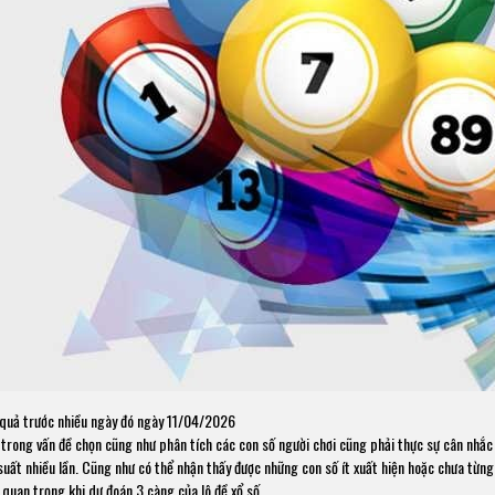
 quả trước nhiều ngày đó ngày 11/04/2026
trong vấn đề chọn cũng như phân tích các con số người chơi cũng phải thực sự cân nhắc
 suất nhiều lần. Cũng như có thể nhận thấy được những con số ít xuất hiện hoặc chưa từng
 quan trọng khi dự đoán 3 càng của lô đề xổ số.