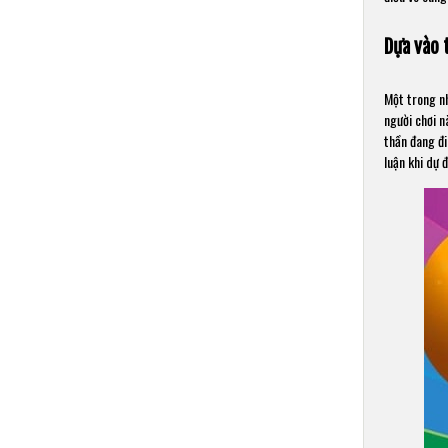
Dựa vào 
Một trong nh
người chơi n
thần đang đi
luận khi dự 