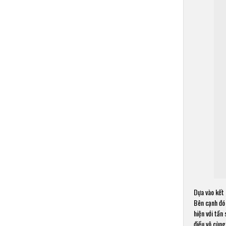
Dựa vào kết
Bên cạnh đó 
hiện với tần
điều vô cùng