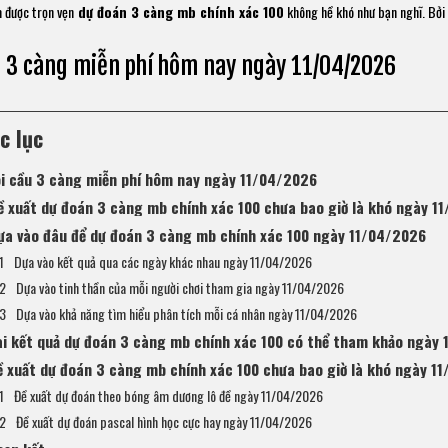
 được trọn vẹn
dự đoán 3 càng mb chính xác 100
không hề khó như bạn nghĩ. Bởi 
u 3 càng miễn phí hôm nay ngày 11/04/2026
c lục
i cầu 3 càng miễn phí hôm nay ngày 11/04/2026
ề xuất dự đoán 3 càng mb chính xác 100 chưa bao giờ là khó ngày 1
ựa vào đâu để dự đoán 3 càng mb chính xác 100 ngày 11/04/2026
Dựa vào kết quả qua các ngày khác nhau ngày 11/04/2026
Dựa vào tinh thần của mỗi người chơi tham gia ngày 11/04/2026
Dựa vào khả năng tìm hiểu phân tích mỗi cá nhân ngày 11/04/2026
ài kết quả dự đoán 3 càng mb chính xác 100 có thể tham khảo ngày
ề xuất dự đoán 3 càng mb chính xác 100 chưa bao giờ là khó ngày 1
Đề xuất dự đoán theo bóng âm dương lô đề ngày 11/04/2026
Đề xuất dự đoán pascal hình học cực hay ngày 11/04/2026