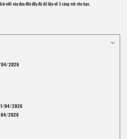
bài viết này đưa đến đầy đủ dữ liệu về 3 càng mb cho bạn.
1/04/2026
 11/04/2026
1/04/2026