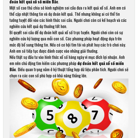
đoán kết quả xổ số miền Bắc
.
Một số cao thủ chia sẻ kinh nghiệm soi cầu đưa ra kết quả xổ số. Anh em có
thể cập nhật thông tin và dự đoán kết quả. Thế nhưng không ai có thể tin
tưởng tuyệt đối vào các hình thức soi cầu. Người chơi còn có kế hoạch và các
nghiên cứu kết quả dự thưởng tốt hơn.
Bí quyết soi cầu để dự đoán kết quả xổ số trực tuyến. Người chơi còn có sự
nghiên cứu kỹ lượng qua mỗi con số. Các phương pháp hoạt động dựa trên
mức độ bổ sung thông tin. Nếu có cơ hội tìm tòi và phát huy các trò chơi này.
Anh em sẽ tiếp tục được đánh cược vào những giải thưởng.
Nếu thật sự đầu tư vào hình thức xổ số hàng ngày vì mục đích lợi nhuận. Anh
em nên chủ động tìm kiếm các phương pháp
dự đoán kết quả xổ số miền
Bắc
. Điều quan trọng nằm ở kỹ thuật tổng hợp dữ liệu phân tích. Người chơi sẽ
chọn ra các con số phù hợp có khả năng thắng lớn.