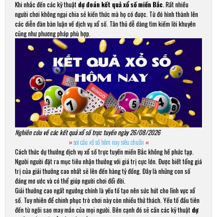
Khi nhắc đến các kỹ thuật
dự đoán kết quả xổ số miền Bắc
. Rất nhiều
người chơi không ngại chia sẻ kiến thức mà họ có được. Từ đó hình thành lên
các diễn đàn bàn luận về dịch vụ xổ số. Tân thủ dễ dàng tìm kiếm lời khuyên
cũng như phương pháp phù hợp.
Nghiên cứu về các kết quả xổ số trực tuyến ngày 26/08/2026
»
soi cầu xổ số hôm nay siêu chuẩn
«
Cách thức dự thưởng dịch vụ xổ số trực tuyến miền Bắc không hề phức tạp.
Người người đặt ra mục tiêu nhận thưởng với giá trị cực lớn. Được biết tổng giá
trị của giải thưởng cao nhất sẽ lên đến hàng tỷ đồng. Đây là những con số
đáng mơ ước và có thể giúp người chơi đổi đời.
Giải thưởng cao ngất ngưởng chính là yếu tố tạo nên sức hút cho lĩnh vực xổ
số. Tuy nhiên để chinh phục trò chơi này còn nhiều thử thách. Yếu tố đầu tiên
đến từ ngôi sao may mắn của mọi người. Bên cạnh đó sẽ cần các kỹ thuật
dự