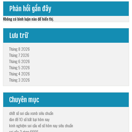
Phản hồi gần đây
Không có bình luận nào để hiển thị.
Lưu trữ
Tháng 8 2026
Tháng 7 2026
Tháng 6 2026
Tháng 5 2026
Tháng 4 2026
Tháng 3 2026
Chuyên mục
chốt số soi cầu xsmb siêu chuẩn
dàn đề 10 số bất bại hôm nay
kinh nghiệm soi cầu xổ số hôm nay siêu chuẩn
soi cầu 3 càng 6666