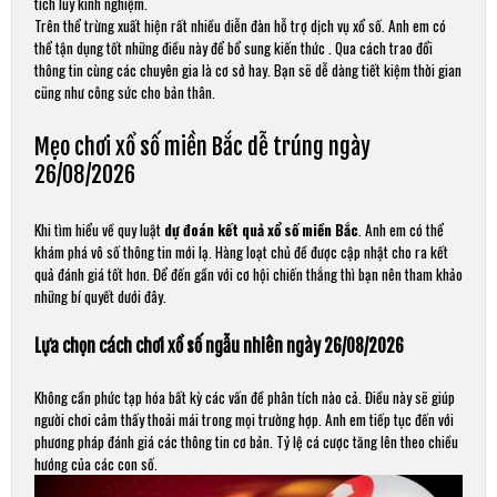
tích lũy kinh nghiệm.
Trên thể trừng xuất hiện rất nhiều diễn đàn hỗ trợ dịch vụ xổ số. Anh em có
thể tận dụng tốt những điều này để bổ sung kiến thức . Qua cách trao đổi
thông tin cùng các chuyên gia là cơ sở hay. Bạn sẽ dễ dàng tiết kiệm thời gian
cũng như công sức cho bản thân.
Mẹo chơi xổ số miền Bắc dễ trúng ngày
26/08/2026
Khi tìm hiểu về quy luật
dự đoán kết quả xổ số miền Bắc
. Anh em có thể
khám phá vô số thông tin mới lạ. Hàng loạt chủ đề được cập nhật cho ra kết
quả đánh giá tốt hơn. Để đến gần với cơ hội chiến thắng thì bạn nên tham khảo
những bí quyết dưới đây.
Lựa chọn cách chơi xổ số ngẫu nhiên ngày 26/08/2026
Không cần phức tạp hóa bất kỳ các vấn đề phân tích nào cả. Điều này sẽ giúp
người chơi cảm thấy thoải mái trong mọi trường hợp. Anh em tiếp tục đến với
phương pháp đánh giá các thông tin cơ bản. Tỷ lệ cá cược tăng lên theo chiều
hướng của các con số.