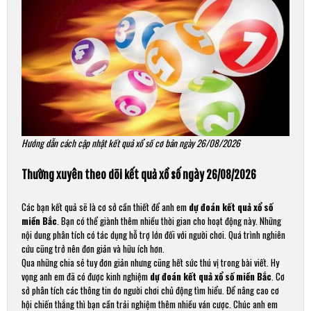
Hướng dẫn cách cập nhật kết quả xổ số cơ bản ngày 26/08/2026
Thường xuyên theo dõi kết quả xổ số ngày 26/08/2026
Các bạn kết quả sẽ là cơ sở cần thiết để anh em
dự đoán kết quả xổ số
miền Bắc
. Bạn có thể giành thêm nhiều thời gian cho hoạt động này. Những
nội dung phân tích có tác dụng hỗ trợ lớn đối với người chơi. Quá trình nghiên
cứu cũng trở nên đơn giản và hữu ích hơn.
Qua những chia sẻ tuy đơn giản nhưng cũng hết sức thú vị trong bài viết. Hy
vọng anh em đã có được kinh nghiệm
dự đoán kết quả xổ số miền Bắc
. Cơ
sở phân tích các thông tin do người chơi chủ động tìm hiểu. Để nâng cao cơ
hội chiến thắng thì bạn cần trải nghiệm thêm nhiều ván cược. Chúc anh em