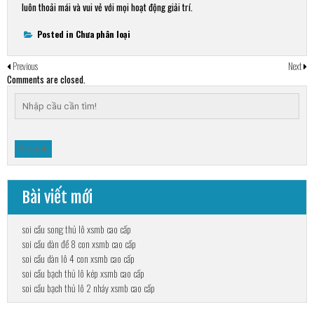
luôn thoải mái và vui vẻ với mọi hoạt động giải trí.
Posted in Chưa phân loại
Previous
Next
Comments are closed.
Search
Bài viết mới
soi cầu song thủ lô xsmb cao cấp
soi cầu dàn đề 8 con xsmb cao cấp
soi cầu dàn lô 4 con xsmb cao cấp
soi cầu bạch thủ lô kép xsmb cao cấp
soi cầu bạch thủ lô 2 nháy xsmb cao cấp