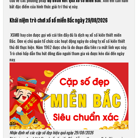
cứu về các phương pháp
dự đoán kết quả xổ số miền Bắc
. Anh em cần nắm
bắt đặc điểm của hình thức giải trí thú vị này.
Khái niệm trò chơi xổ số miền Bắc ngày 29/08/2026
XSMB hay còn được gọi với cái tên đầy đủ là dịch vụ xổ số kiến thiết miền
Bắc. Đơn vị chủ quản tổ chức các hoạt động ngày do công ty xổ số kiến thiết
thủ đô thực hiện. Năm 1962 được cho là do đoạn đầu tiên ra mắt lĩnh vực này.
Trò chơi hấp dẫn thu hút đông đảo người tham gia và được kéo dài đến ngày
nay.
Nhận định về các cặp số đẹp hiệu quả ngày 29/08/2026