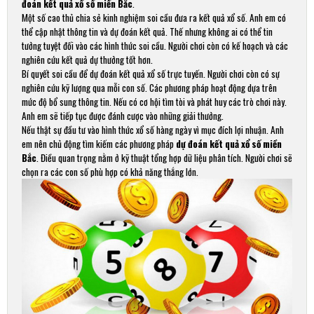
đoán kết quả xổ số miền Bắc
.
Một số cao thủ chia sẻ kinh nghiệm soi cầu đưa ra kết quả xổ số. Anh em có
thể cập nhật thông tin và dự đoán kết quả. Thế nhưng không ai có thể tin
tưởng tuyệt đối vào các hình thức soi cầu. Người chơi còn có kế hoạch và các
nghiên cứu kết quả dự thưởng tốt hơn.
Bí quyết soi cầu để dự đoán kết quả xổ số trực tuyến. Người chơi còn có sự
nghiên cứu kỹ lượng qua mỗi con số. Các phương pháp hoạt động dựa trên
mức độ bổ sung thông tin. Nếu có cơ hội tìm tòi và phát huy các trò chơi này.
Anh em sẽ tiếp tục được đánh cược vào những giải thưởng.
Nếu thật sự đầu tư vào hình thức xổ số hàng ngày vì mục đích lợi nhuận. Anh
em nên chủ động tìm kiếm các phương pháp
dự đoán kết quả xổ số miền
Bắc
. Điều quan trọng nằm ở kỹ thuật tổng hợp dữ liệu phân tích. Người chơi sẽ
chọn ra các con số phù hợp có khả năng thắng lớn.