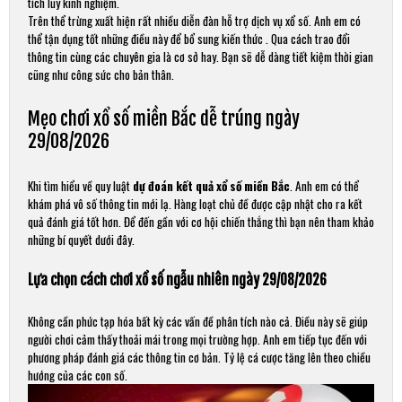
tích lũy kinh nghiệm.
Trên thể trừng xuất hiện rất nhiều diễn đàn hỗ trợ dịch vụ xổ số. Anh em có
thể tận dụng tốt những điều này để bổ sung kiến thức . Qua cách trao đổi
thông tin cùng các chuyên gia là cơ sở hay. Bạn sẽ dễ dàng tiết kiệm thời gian
cũng như công sức cho bản thân.
Mẹo chơi xổ số miền Bắc dễ trúng ngày
29/08/2026
Khi tìm hiểu về quy luật
dự đoán kết quả xổ số miền Bắc
. Anh em có thể
khám phá vô số thông tin mới lạ. Hàng loạt chủ đề được cập nhật cho ra kết
quả đánh giá tốt hơn. Để đến gần với cơ hội chiến thắng thì bạn nên tham khảo
những bí quyết dưới đây.
Lựa chọn cách chơi xổ số ngẫu nhiên ngày 29/08/2026
Không cần phức tạp hóa bất kỳ các vấn đề phân tích nào cả. Điều này sẽ giúp
người chơi cảm thấy thoải mái trong mọi trường hợp. Anh em tiếp tục đến với
phương pháp đánh giá các thông tin cơ bản. Tỷ lệ cá cược tăng lên theo chiều
hướng của các con số.