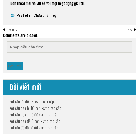
luôn thoải mái và vui vẻ với mọi hoạt động giải trí.
Posted in Chưa phân loại
Previous
Next
Comments are closed.
Search
Bài viết mới
soi cầu lô xiên 3 xsmb cao cấp
soi cầu dàn lô 10 con xsmb cao cấp
soi cầu bạch thủ đề xsmb cao cấp
soi cầu dàn đề 6 con xsmb cao cấp
soi cầu đề đầu đuôi xsmb cao cấp