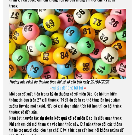
trọng.
Hướng dẫn cách dự thưởng theo đài xổ số căn bản ngày 29/08/2026
»
soi cầu đề 10 số bất bại
«
Mỗi con số xuất hiện trong kỳ dự thưởng xổ số miền Bắc. Cơ hội tìm kiếm
thông tin dựa trên 27 giải thưởng. Tỷ đã dự đoán có thể tăng lên hoặc giảm
xuống tùy vào mỗi người. Nếu có giai đoạn phân tích tốt hơn thì cơ hội trúng
thưởng sẽ đến gần.
Nắm bắt nguyên tắc
dự đoán kết quả xổ số miền Bắc
là điều quan trọng.
Khi anh em chỉ mới tham gia vào hình thức này. Khả năng theo dõi các thông
tin hỗ trợ người chơi còn hạn chế. Đây là lúc bạn cần học hỏi không ngừng để