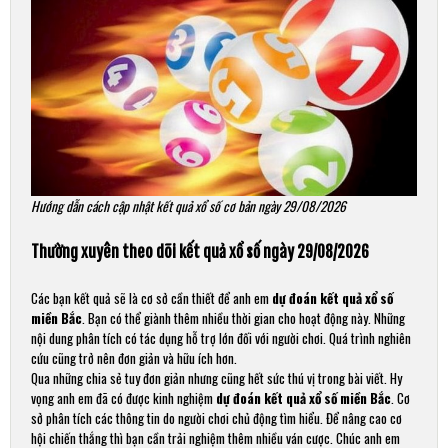
Hướng dẫn cách cập nhật kết quả xổ số cơ bản ngày 29/08/2026
Thường xuyên theo dõi kết quả xổ số ngày 29/08/2026
Các bạn kết quả sẽ là cơ sở cần thiết để anh em
dự đoán kết quả xổ số
miền Bắc
. Bạn có thể giành thêm nhiều thời gian cho hoạt động này. Những
nội dung phân tích có tác dụng hỗ trợ lớn đối với người chơi. Quá trình nghiên
cứu cũng trở nên đơn giản và hữu ích hơn.
Qua những chia sẻ tuy đơn giản nhưng cũng hết sức thú vị trong bài viết. Hy
vọng anh em đã có được kinh nghiệm
dự đoán kết quả xổ số miền Bắc
. Cơ
sở phân tích các thông tin do người chơi chủ động tìm hiểu. Để nâng cao cơ
hội chiến thắng thì bạn cần trải nghiệm thêm nhiều ván cược. Chúc anh em