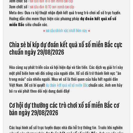
Xem chốt số :
soi cầu dàn lô 8 con xsmb cao cấp
Xem chốt số :
soi cầu dàn lô 10 con xsmb cao cấp
Meta des: Đưa ra kỹ thuật nhận định kết quả trong trò chơi xổ số trực tuyến.
Hướng dẫn cho mem thực hiện các phương pháp
dự đoán kết quả xổ số
miền Bắc
siêu chuẩn xác.
»
soi cầu chính xác nhất hôm nay
«
Chia sẻ bí kíp dự đoán kết quả xổ số miền Bắc cực
chuẩn ngày 29/08/2026
Hòa cùng sự phát triển của xã hội hiện đại và tân tiến. Các dịch vụ giải trí này
một phổ biến hơn với đời sống của người dân. Xổ số đã trở thành lĩnh vực “ăn
trong máu” của nhiều người. Mua vé số là thói quen của hầu hết người dân
Việt Nam. Để có bí quyết
dự đoán kết quả xổ số miền Bắc
chuẩn xác. Anh em hãy
bỏ ra vài phút theo dõi nội dung dưới đây!
Cơ hội dự thưởng các trò chơi xổ số miền Bắc cơ
bản ngày 29/08/2026
Các loại hình xổ số trực tuyến được nhà đài hỗ trợ thông tin. Trước khi nghiên