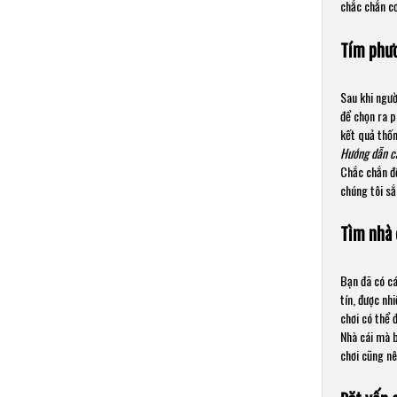
chắc chắn cơ
Tím phươ
Sau khi ngườ
để chọn ra p
kết quả thốn
Hướng dẫn cá
Chắc chắn để
chúng tôi sắ
Tìm nhà 
Bạn đã có cá
tín, được nh
chơi có thể 
Nhà cái mà b
chơi cũng nê