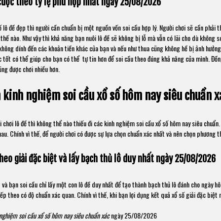
cược theo tỷ lệ phù hợp nhất ngày 25/08/2026
ố lô đề đẹp thì người cần chuẩn bị một nguồn vốn soi cầu hợp lý. Người chơi sẽ cần phải t
 thế nào. Như vậy thì khả năng bạn nuôi lô đề sẽ không bị lỗ mà vẫn có lãi cho dù không s
không dính đến các khoản tiền khác của bạn và nếu như thua cũng không hề bị ảnh hưởng
 tốt có thể giúp cho bạn có thể tự tin hơn để soi cầu theo đúng khả năng của mình. Đồng
ũng được chơi nhiều hơn.
 kinh nghiệm soi cầu xổ số hôm nay siêu chuẩn 
 chơi lô đề thì không thể nào thiếu đi các kinh nghiệm soi cầu xổ số hôm nay siêu chu
au. Chính vì thế, để người chơi có được sự lựa chọn chuẩn xác nhất và nên chọn phương t
theo giải đặc biệt và lấy bạch thủ lô duy nhất ngày 25/08/2026
t và bạn soi cầu chỉ lấy một con lô đề duy nhất để tạo thành bạch thủ lô đánh cho ngày hô
iếp theo có độ chuẩn xác quan. Chính vì thế, khi bạn lợi dụng kết quả xổ số giải đặc biệ
nghiệm soi cầu xổ số hôm nay siêu chuẩn xác
ngày 25/08/2026