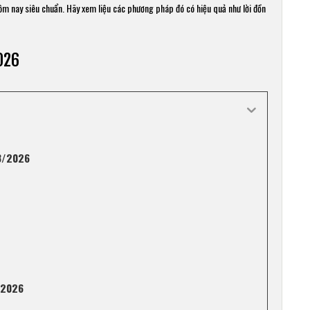
hôm nay siêu chuẩn. Hãy xem liệu các phương pháp đó có hiệu quả như lời đồn
026
08/2026
/2026