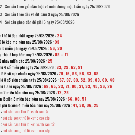
Soi cầu theo giải đặc biệt và nuôi chúng một tuần ngày 25/08/2026
Soi cầu theo đầu và đít câm 9 ngày 25/08/2026
Soi cầu ghép dàn đề giải 5 ngày 25/08/2026
h thủ lô đẹp nhất ngày 25/08/2026 :
24
ủ lô kép mb hôm nay 25/08/2026 :
33
ủ lô miễn phí ngày 25/08/2026 :
56, 39
g thủ lô kép hôm nay 25/08/2026 :
88 – 11
 2 nháy miền bắc 25/08/2026 :
25
 lô 4 số miễn phí ngày 25/08/2026 :
33, 29, 63, 81
 lô 6 số cực chuẩn ngày 25/08/2026 :
79, 16, 98, 58, 63, 88
 lô 8 số siêu chuẩn ngày 25/08/2026 :
67, 37, 33, 52, 39, 83, 00, 43
 lô 10 số ngày 25/08/2026 :
68, 65, 33, 21, 00, 31, 93, 45, 96, 26
xiên 2 miền bắc hôm nay 25/08/2026 :
12, 28
ẩn lô xiên 3 miền bắc hôm nay 25/08/2026 :
66, 03, 57
n phí lô xiên 4 miền bắc hôm nay 25/08/2026 :
41, 98, 06, 25
 :
soi cầu bạch thủ lô xsmb cao cấp
 :
soi cầu song thủ lô xsmb cao cấp
 :
soi cầu bạch thủ lô kép xsmb cao cấp
 :
soi cầu song thủ lô xsmb cao cấp