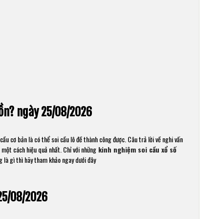
đồn? ngày 25/08/2026
cầu cơ bản là có thể soi cầu lô đề thành công được. Câu trả lời về nghi vấn
g một cách hiệu quả nhất. Chỉ với những
kinh nghiệm soi cầu xổ số
g là gì thì hãy tham khảo ngay dưới đây
 25/08/2026