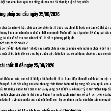
 hội bạn chơi hiệu quả hơn cũng sẽ cao hơn đã chọn lọc kỹ số đẹp nhất:
ng pháp soi cầu ngày 25/08/2026
i chơi đã hiểu về luật chơi của trò chơi rồi thì bước này chính là bước mà bạn có thể vậ
hương thức soi cầu nào là chuẩn nhất cho mình. Muốn biết bạn lựa chọn kỹ năng soi cầu n
g kê của xổ số mà bạn cần soi cầu là sẽ ra phương pháp đó.
ch chơi lô đề chuẩn ?
 có thể đạt được đến trình độ này người chơi sẽ cần có nhiều kinh nghiệm chơi lô đề thì
p giới thiệu trên đây sẽ giúp bạn phân biệt được khi nào sẽ sử dụng phương pháp soi cầu
cái chốt lô đề ngày 25/08/2026
ch thức soi cầu, con số lô đề đẹp để đánh rỗi thì tới bước tiếp theo đó chính là tìm một
iều người biết đến cũng như các phương thức thanh toán mà họ cung cấp cho người chơi c
đầu tư những khoản tiền của mình và hy vọng có thể lấy lãi với mức tỷ lệ ăn thưởng hấp dẫ
ạn lựa chọn cần phải là nhà cái có thông tin minh bạch, nền tảng xổ số trực tuyến của h
n kiểm tra về các ưu đãi của nhà cái đó để xem họ có những ưu đãi nào hấp dẫn cho người 