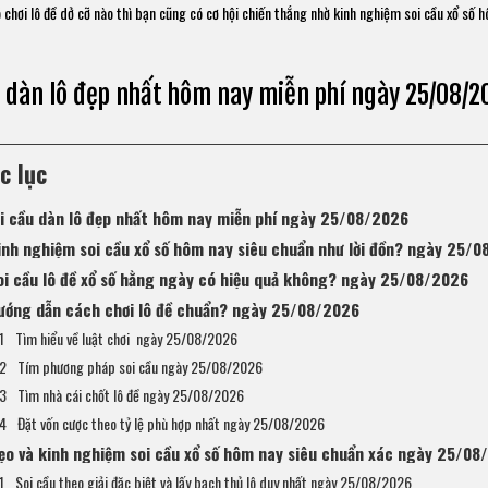
 chơi lô đề dở cỡ nào thì bạn cũng có cơ hội chiến thắng nhờ kinh nghiệm soi cầu xổ số 
u dàn lô đẹp nhất hôm nay miễn phí ngày 25/08/2
c lục
i cầu dàn lô đẹp nhất hôm nay miễn phí ngày 25/08/2026
inh nghiệm soi cầu xổ số hôm nay siêu chuẩn như lời đồn? ngày 25/
oi cầu lô đề xổ số hằng ngày có hiệu quả không? ngày 25/08/2026
ướng dẫn cách chơi lô đề chuẩn? ngày 25/08/2026
Tìm hiểu về luật chơi ngày 25/08/2026
Tím phương pháp soi cầu ngày 25/08/2026
Tìm nhà cái chốt lô đề ngày 25/08/2026
Đặt vốn cược theo tỷ lệ phù hợp nhất ngày 25/08/2026
ẹo và kinh nghiệm soi cầu xổ số hôm nay siêu chuẩn xác ngày 25/08
Soi cầu theo giải đặc biệt và lấy bạch thủ lô duy nhất ngày 25/08/2026