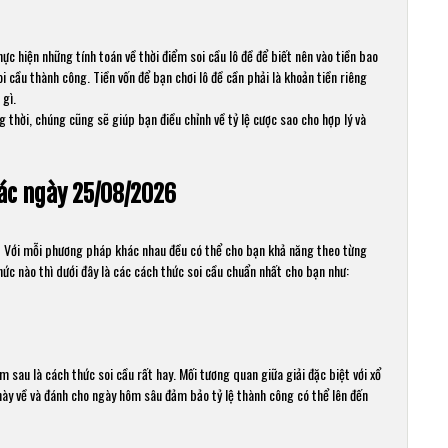
hực hiện những tính toán về thời điểm soi cầu lô đề để biết nên vào tiền bao
oi cầu thành công. Tiền vốn để bạn chơi lô đề cần phải là khoản tiền riêng
 gì.
 thời, chúng cũng sẽ giúp bạn điều chỉnh về tỷ lệ cược sao cho hợp lý và
xác ngày 25/08/2026
ẩn. Với mỗi phương pháp khác nhau đều có thể cho bạn khả năng theo từng
hức nào thì dưới đây là các cách thức soi cầu chuẩn nhất cho bạn như:
m sau là cách thức soi cầu rất hay. Mối tương quan giữa giải đặc biệt với xổ
t này về và đánh cho ngày hôm sâu đảm bảo tỷ lệ thành công có thể lên đến