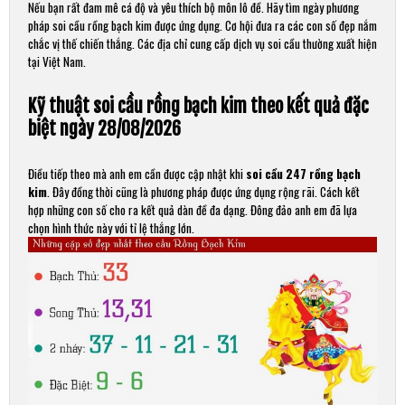
Nếu bạn rất đam mê cá độ và yêu thích bộ môn lô đề. Hãy tìm ngày phương
pháp soi cầu rồng bạch kim được ứng dụng. Cơ hội đưa ra các con số đẹp nắm
chắc vị thế chiến thắng. Các địa chỉ cung cấp dịch vụ soi cầu thường xuất hiện
tại Việt Nam.
Kỹ thuật soi cầu rồng bạch kim theo kết quả đặc
biệt ngày 28/08/2026
Điều tiếp theo mà anh em cần được cập nhật khi
soi cầu 247 rồng bạch
kim
. Đây đồng thời cũng là phương pháp được ứng dụng rộng rãi. Cách kết
hợp những con số cho ra kết quả dàn đề đa dạng. Đông đảo anh em đã lựa
chọn hình thức này với tỉ lệ thắng lớn.