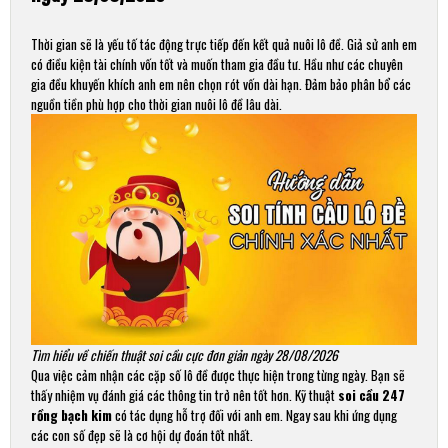
Thời gian sẽ là yếu tố tác động trực tiếp đến kết quả nuôi lô đề. Giả sử anh em
có điều kiện tài chính vốn tốt và muốn tham gia đầu tư. Hầu như các chuyên
gia đều khuyến khích anh em nên chọn rót vốn dài hạn. Đảm bảo phân bổ các
nguồn tiền phù hợp cho thời gian nuôi lô đề lâu dài.
Tìm hiểu về chiến thuật soi cầu cực đơn giản ngày 28/08/2026
Qua việc cảm nhận các cặp số lô đề được thực hiện trong từng ngày. Bạn sẽ
thấy nhiệm vụ đánh giá các thông tin trở nên tốt hơn. Kỹ thuật
soi cầu 247
rồng bạch kim
có tác dụng hỗ trợ đối với anh em. Ngay sau khi ứng dụng
các con số đẹp sẽ là cơ hội dự đoán tốt nhất.