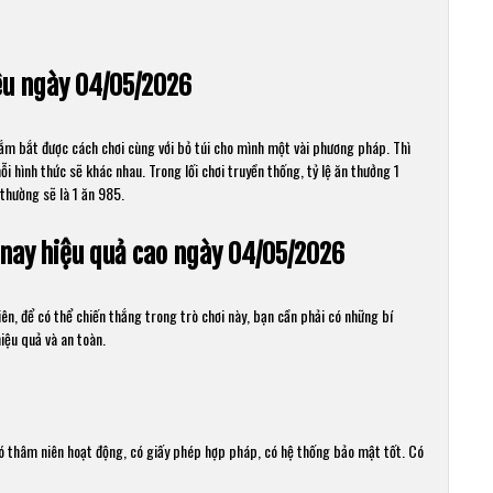
iêu ngày 04/05/2026
nắm bắt được cách chơi cùng với bỏ túi cho mình một vài phương pháp. Thì
i hình thức sẽ khác nhau. Trong lối chơi truyền thống, tỷ lệ ăn thưởng 1
 thường sẽ là 1 ăn 985.
 nay hiệu quả cao ngày 04/05/2026
ên, để có thể chiến thắng trong trò chơi này, bạn cần phải có những bí
iệu quả và an toàn.
ó thâm niên hoạt động, có giấy phép hợp pháp, có hệ thống bảo mật tốt. Có