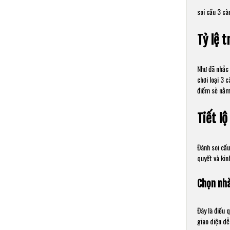
soi cầu 3 c
Tỷ lệ 
Như đã nhắc 
chơi loại 3 
điểm sẽ nằm 
Tiết l
Đánh soi cầu
quyết và kin
Chọn nhà
Đây là điều 
giao diện dễ