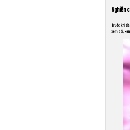
Nghiên c
Trước khi đá
xem bói, xe