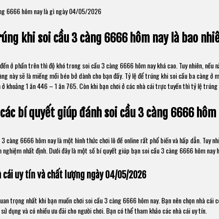
àng 6666 hôm nay là gì ngày 04/05/2026
trúng khi soi cầu 3 càng 6666 hôm nay là bao nh
đến ở phần trên thì độ khó trong soi cầu 3 càng 6666 hôm nay khá cao. Tuy nhiên, nếu 
càng này sẽ là miếng mồi béo bở dành cho bạn đấy. Tỷ lệ để trúng khi soi cầu ba càng ở mỗ
ở khoảng 1 ăn 446 – 1 ăn 765. Còn khi bạn chơi ở các nhà cái trực tuyến thì tỷ lệ trúng
ộ các bí quyết giúp đánh soi cầu 3 càng 6666 hôm
 3 càng 6666 hôm nay là một hình thức chơi lô đề online rất phổ biến và hấp dẫn. Tuy nhi
h nghiệm nhất định. Dưới đây là một số bí quyết giúp bạn soi cầu 3 càng 6666 hôm nay h
 cái uy tín và chất lượng ngày 04/05/2026
quan trọng nhất khi bạn muốn chơi soi cầu 3 càng 6666 hôm nay. Bạn nên chọn nhà cái c
 sử dụng và có nhiều ưu đãi cho người chơi. Bạn có thể tham khảo các nhà cái uy tín.