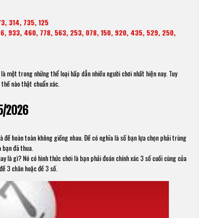
3, 314, 735, 125
76, 933, 460, 778, 563, 253, 078, 150, 920, 435, 529, 250,
 là một trong những thể loại hấp dẫn nhiều người chơi nhất hiện nay. Tuy
 thế nào thật chuẩn xác.
5/2026
 và đề hoàn toàn không giống nhau. Đề có nghĩa là số bạn lựa chọn phải trùng
a bạn đã thua.
y là gì? Nó có hình thức chơi là bạn phải đoán chính xác 3 số cuối cùng của
 đề 3 chân hoặc đề 3 số.