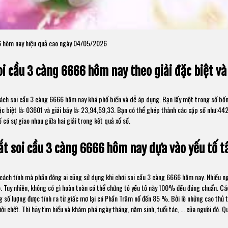
 hôm nay hiệu quả cao ngày 04/05/2026
oi cầu 3 càng 6666 hôm nay theo giải đặc biệt và
ách soi cầu 3 càng 6666 hôm nay khá phổ biến và dễ áp dụng. Bạn lấy một trong số bốn g
đặc biệt là: 03601 và giải bảy là: 23,94,59,33. Bạn có thể ghép thành các cặp số như:
 có sự giao nhau giữa hai giải trong kết quả xổ số.
ắt soi cầu 3 càng 6666 hôm nay dựa vào yếu tố 
 cách tính mà phần đông ai cũng sử dụng khi chơi soi cầu 3 càng 6666 hôm nay. Nhiều ng
. Tuy nhiên, không có gì hoàn toàn có thể chứng tỏ yếu tố này 100% đều đúng chuẩn. Các 
 số lượng được tính ra từ giấc mơ lại có Phần Trăm nổ đến 85 %. Bởi lẽ những cao thủ t
ời chết. Thì hãy tìm hiểu và khám phá ngày tháng, năm sinh, tuổi tác, … của người đó. Q