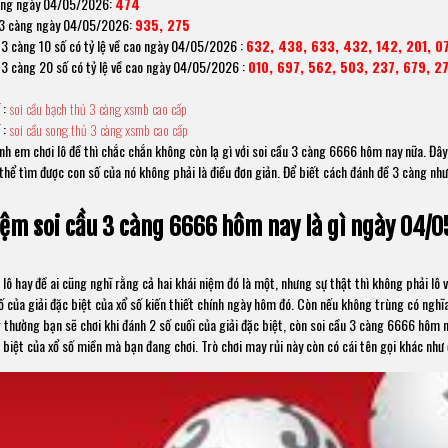
àng ngày 04/05/2026:
474
 3 càng ngày 04/05/2026:
935, 275
 3 càng 10 số có tỷ lệ về cao ngày 04/05/2026 :
632, 438, 633, 432, 142, 201, 07
 3 càng 20 số có tỷ lệ về cao ngày 04/05/2026 :
010, 697, 562, 503, 237, 679, 2
 :
soi cầu bạch thủ 3 càng xsmb cao cấp
 :
soi cầu song thủ 3 càng xsmb cao cấp
nh em chơi lô đề thì chắc chắn không còn lạ gì với soi cầu 3 càng 6666 hôm nay nữa. Đây
 thể tìm được con số của nó không phải là điều đơn giản. Để biết cách đánh đề 3 càng như
iệm soi cầu 3 càng 6666 hôm nay là gì ngày 04/0
 lô hay đề ai cũng nghĩ rằng cả hai khái niệm đó là một, nhưng sự thật thì không phải lô
số của giải đặc biệt của xổ số kiến thiết chính ngày hôm đó. Còn nếu không trùng có nghĩ
 thường bạn sẽ chơi khi đánh 2 số cuối của giải đặc biệt, còn soi cầu 3 càng 6666 hôm na
 biệt của xổ số miền mà bạn đang chơi. Trò chơi may rủi này còn có cái tên gọi khác như