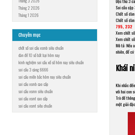
Tháng 3 2026
Độc thủ 3 c
Soi cầu cặp
Tháng 2 2026
Chốt số dàn
Tháng 1 2026
Chốt số dàn
795, 232
Xem chốt số
Chuyên mục
Xem chốt số
Mô tả: Nếu a
chốt số soi cầu xsmb siêu chuẩn
nhiên, để có
dàn đề 10 số bất bại hôm nay
kinh nghiệm soi cầu xổ số hôm nay siêu chuẩn
Khái n
soi cầu 3 càng 6666
soi cầu miền bắc hôm nay siêu chuẩn
soi cầu xsmb cao cấp
Khi nhắc đến
soi cầu xsmn siêu chuẩn
với hai con 
Trò đề thông
soi cầu xsmt cao cấp
một giải đặc
soi cầu xsmt siêu chuẩn