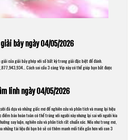
 giải bảy ngày 04/05/2026
iải của giải bảy ghép với số bất kỳ trong giải đặc biệt để đánh.
442,877,943,934… Cách soi cầu 3 càng Vip này có thể giúp bạn bắt được
tâm linh ngày 04/05/2026
ười đã dựa và những giấc mơ để nghiên cứu và phân tích và mang lại hiệu
điềm báo hoàn toàn có thể trúng với người này nhưng lại sai với người kia
hường suy luận, nghiên cứu và phân tích rất chuẩn xác. Nếu như trong mơ,
ua những tài liệu đó bạn bè sẽ có thêm manh mối tiến gần hơn với con 3