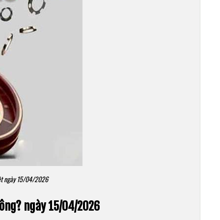
biệt ngày 15/04/2026
hông? ngày 15/04/2026