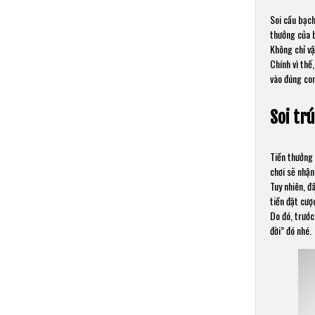
Soi cầu bạch
thưởng của b
Không chỉ vậ
Chính vì thế
vào đúng con
Soi tr
Tiền thưởng 
chơi sẽ nhận 
Tuy nhiên, đ
tiền đặt cượ
Do đó, trước
đời” đó nhé.