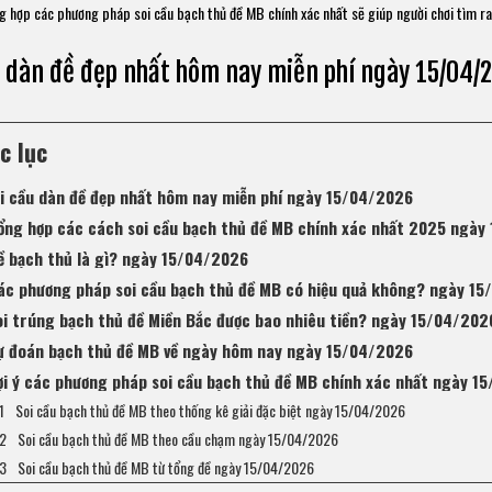
g hợp các phương pháp soi cầu bạch thủ đề MB chính xác nhất sẽ giúp người chơi tìm r
u dàn đề đẹp nhất hôm nay miễn phí ngày 15/04/
c lục
i cầu dàn đề đẹp nhất hôm nay miễn phí ngày 15/04/2026
ổng hợp các cách soi cầu bạch thủ đề MB chính xác nhất 2025 ngày
ề bạch thủ là gì? ngày 15/04/2026
ác phương pháp soi cầu bạch thủ đề MB có hiệu quả không? ngày 1
oi trúng bạch thủ đề Miền Bắc được bao nhiêu tiền? ngày 15/04/202
ự đoán bạch thủ đề MB về ngày hôm nay ngày 15/04/2026
ợi ý các phương pháp soi cầu bạch thủ đề MB chính xác nhất ngày 1
Soi cầu bạch thủ đề MB theo thống kê giải đặc biệt ngày 15/04/2026
Soi cầu bạch thủ đề MB theo cầu chạm ngày 15/04/2026
Soi cầu bạch thủ đề MB từ tổng đề ngày 15/04/2026