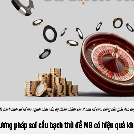
là cách chơi xổ số mà người chơi cần dự đoán chính xác 2 con số cuối cùng của giải đặc 
ương pháp soi cầu bạch thủ đề MB có hiệu quả k