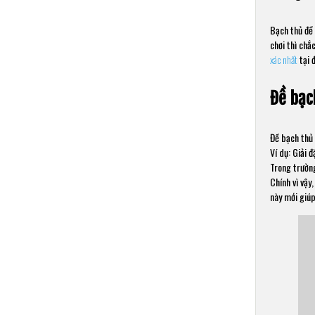
Bạch thủ đề 
chơi thì chắ
xác nhất
tại 
Đề bạc
Đề bạch thủ 
Ví dụ: Giải 
Trong trường
Chính vì vậy
này mới giúp