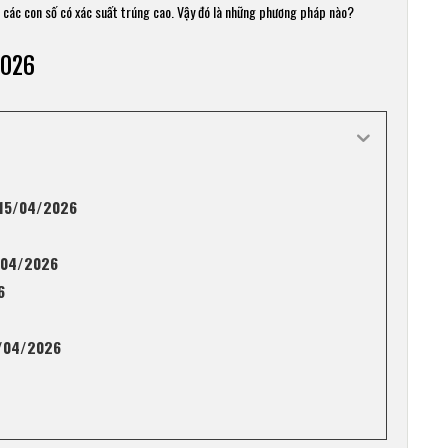
a các con số có xác suất trúng cao. Vậy đó là những phương pháp nào?
2026
 15/04/2026
5/04/2026
6
5/04/2026