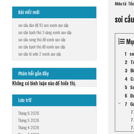
Miêu tả: Tổn
Bài viết mới
soi cầ
soi cầu dàn đề 10 con xsmb cao cấp
soi cầu bạch thủ 3 càng xsmb cao cấp
soi cầu song thủ đề xsmb cao cấp
Mụ
soi cầu bạch thủ đề xsmb cao cấp
so
soi cầu lô xiên 2 xsmb cao cấp
T
Đ
Phản hồi gần đây
C
Không có bình luận nào để hiển thị.
S
D
Lưu trữ
G
Tháng 6 2026
Tháng 5 2026
Tháng 4 2026