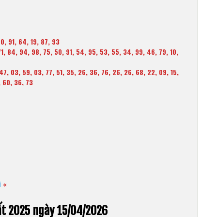
0, 91, 64, 19, 87, 93
71, 84, 94, 98, 75, 50, 91, 54, 95, 53, 55, 34, 99, 46, 79, 10,
47, 03, 59, 03, 77, 51, 35, 26, 36, 76, 26, 26, 68, 22, 09, 15,
, 60, 36, 73
í
«
ất 2025 ngày 15/04/2026