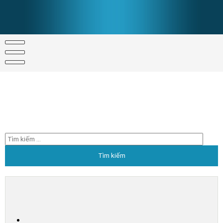
Skip
to
content
Oops! That page can’t be found.
It looks like nothing was found at this location. Maybe try one of the links below or a
search?
Tìm
kiếm
cho:
Bài viết mới
soi cầu dàn lô 4 con xsmb cao cấp