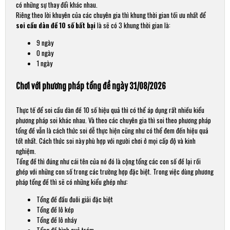
có những sự thay đổi khác nhau.
Riêng theo lời khuyên của các chuyên gia thì khung thời gian tối ưu nhất để
soi cầu dàn đề 10 số bất bại
là sẽ có 3 khung thời gian là:
9 ngày
0 ngày
1 ngày
Chơi với phương pháp tổng đề ngày 31/08/2026
Thực tế để soi cầu dàn đề 10 số hiệu quả thì có thể áp dụng rất nhiều kiểu
phương pháp soi khác nhau. Và theo các chuyên gia thì soi theo phương pháp
tổng đề vẫn là cách thức soi dễ thực hiện cũng như có thể đem đến hiệu quả
tốt nhất. Cách thức soi này phù hợp với người chơi ở mọi cấp độ và kinh
nghiệm.
Tổng đề thì đúng như cái tên của nó đó là cộng tổng các con số đề lại rồi
ghép với những con số trong các trường hợp đặc biệt. Trong việc dùng phương
pháp tổng đề thì sẽ có những kiểu ghép như:
Tổng đề đầu đuôi giải đặc biệt
Tổng đề lô kép
Tổng đề lô nháy
Tổng đề hình quả trám