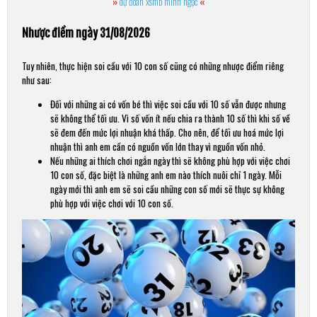
»
dự đoán xsmb minh ngọc
«
Nhược điểm ngày 31/08/2026
Tuy nhiên, thực hiện soi cầu với 10 con số cũng có những nhược điểm riêng
như sau:
Đối với những ai có vốn bé thì việc soi cầu với 10 số vẫn được nhưng
sẽ không thể tối ưu. Vì số vốn ít nếu chia ra thành 10 số thì khi số về
sẽ đem đến mức lợi nhuận khá thấp. Cho nên, để tối ưu hoá mức lợi
nhuận thì anh em cần có nguồn vốn lớn thay vì nguồn vốn nhỏ.
Nếu những ai thích chơi ngắn ngày thì sẽ không phù hợp với việc chơi
10 con số, đặc biệt là những anh em nào thích nuôi chỉ 1 ngày. Mỗi
ngày mới thì anh em sẽ soi cầu những con số mới sẽ thực sự không
phù hợp với việc chơi với 10 con số.