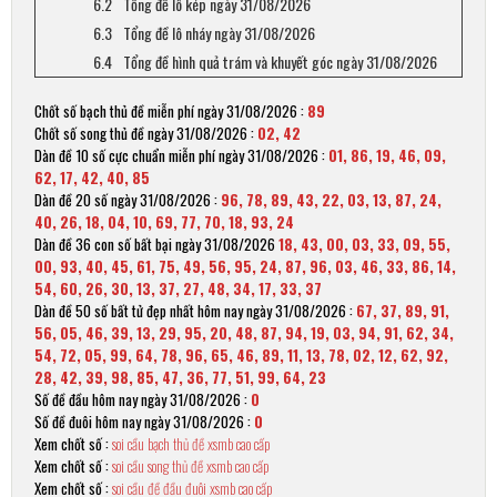
Tổng đề lô kép ngày 31/08/2026
Tổng đề lô nháy ngày 31/08/2026
Tổng đề hình quả trám và khuyết góc ngày 31/08/2026
Chốt số bạch thủ đề miễn phí ngày 31/08/2026 :
89
Chốt số song thủ đề ngày 31/08/2026 :
02, 42
Dàn đề 10 số cực chuẩn miễn phí ngày 31/08/2026 :
01, 86, 19, 46, 09,
62, 17, 42, 40, 85
Dàn đề 20 số ngày 31/08/2026 :
96, 78, 89, 43, 22, 03, 13, 87, 24,
40, 26, 18, 04, 10, 69, 77, 70, 18, 93, 24
Dàn đề 36 con số bất bại ngày 31/08/2026
18, 43, 00, 03, 33, 09, 55,
00, 93, 40, 45, 61, 75, 49, 56, 95, 24, 87, 96, 03, 46, 33, 86, 14,
54, 60, 26, 30, 13, 37, 27, 48, 34, 17, 33, 37
Dàn đề 50 số bất tử đẹp nhất hôm nay ngày 31/08/2026 :
67, 37, 89, 91,
56, 05, 46, 39, 13, 29, 95, 20, 48, 87, 94, 19, 03, 94, 91, 62, 34,
54, 72, 05, 99, 64, 78, 96, 65, 46, 89, 11, 13, 78, 02, 12, 62, 92,
28, 42, 39, 98, 85, 47, 36, 77, 51, 99, 64, 23
Số đề đầu hôm nay ngày 31/08/2026 :
0
Số đề đuôi hôm nay ngày 31/08/2026 :
0
Xem chốt số :
soi cầu bạch thủ đề xsmb cao cấp
Xem chốt số :
soi cầu song thủ đề xsmb cao cấp
Xem chốt số :
soi cầu đề đầu đuôi xsmb cao cấp