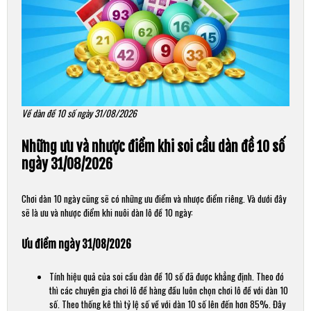
Về dàn đề 10 số ngày 31/08/2026
Những ưu và nhược điểm khi soi cầu dàn đề 10 số
ngày 31/08/2026
Chơi dàn 10 ngày cũng sẽ có những ưu điểm và nhược điểm riêng. Và dưới đây
sẽ là ưu và nhược điểm khi nuôi dàn lô đề 10 ngày:
Ưu điểm ngày 31/08/2026
Tính hiệu quả của soi cầu dàn đề 10 số đã được khẳng định. Theo đó
thì các chuyên gia chơi lô đề hàng đầu luôn chọn chơi lô đề với dàn 10
số. Theo thống kê thì tỷ lệ số về với dàn 10 số lên đến hơn 85%. Đây