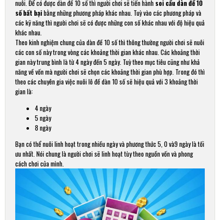
nuôi. Để có được dàn đề 10 số thì người chơi sẽ tiến hành
soi cầu dàn đề 10
số bất bại
bằng những phương pháp khác nhau. Tuỳ vào các phương pháp và
các kỹ năng thì người chơi sẽ có được những con số khác nhau với độ hiệu quả
khác nhau.
Theo kinh nghiệm chung của dàn đề 10 số thì thông thường người chơi sẽ nuôi
các con số này trong vòng các khoảng thời gian khác nhau. Các khoảng thời
gian này trung bình là từ 4 ngày đến 5 ngày. Tuỳ theo mục tiêu cũng như khả
năng về vốn mà người chơi sẽ chọn các khoảng thời gian phù hợp. Trong đó thì
theo các chuyên gia việc nuôi lô đề dàn 10 số sẽ hiệu quả với 3 khoảng thời
gian là:
4 ngày
5 ngày
8 ngày
Bạn có thể nuôi linh hoạt trong nhiều ngày và phương thức 5, 0 và9 ngày là tối
ưu nhất. Nói chung là người chơi sẽ linh hoạt tùy theo nguồn vốn và phong
cách chơi của mình.