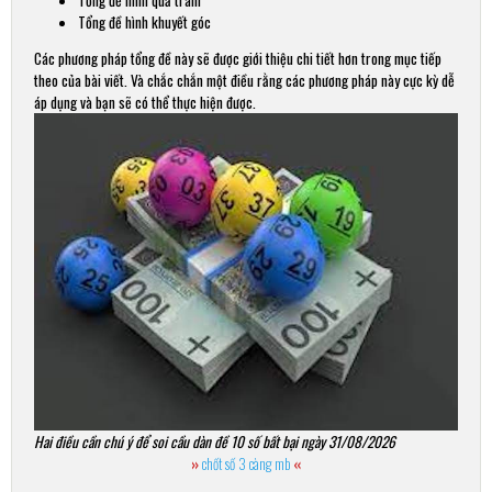
Tổng đề hình khuyết góc
Các phương pháp tổng đề này sẽ được giới thiệu chi tiết hơn trong mục tiếp
theo của bài viết. Và chắc chắn một điều rằng các phương pháp này cực kỳ dễ
áp dụng và bạn sẽ có thể thực hiện được.
Hai điều cần chú ý để soi cầu dàn đề 10 số bất bại ngày 31/08/2026
»
chốt số 3 càng mb
«