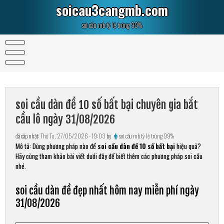
Skip
soicau3cangmb.com
to
content
soi cầu mb tỷ lệ trúng 99%
soi cầu dàn đề 10 số bất bại chuyên gia bắt
cầu lô ngày 31/08/2026
đã câp nhật:
Thứ Tư, 27/05/2026 - 19:03
by
soi cầu mb tỷ lệ trúng 99%
Mô tả: Dùng phương pháp nào để
soi cầu dàn đề 10 số bất bại
hiệu quả?
Hãy cùng tham khảo bài viết dưới đây để biết thêm các phương pháp soi cầu
nhé.
soi cầu dàn đề đẹp nhất hôm nay miễn phí ngày
31/08/2026