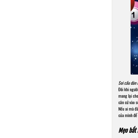
Soi cầu dàn
Đôi khi ngườ
mang lại cho
căn cứ vào s
Nếu ai mà đã
của mình để 
Mẹo bắt 