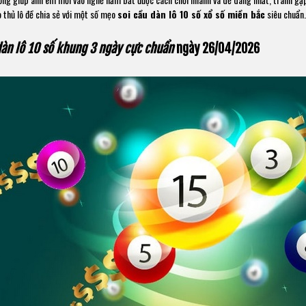
 thủ lô đề chia sẻ với một số mẹo
soi cầu dàn lô 10 số xổ số miền bắc
siêu chuẩn.
dàn lô 10 số khung 3 ngày cực chuẩn
ngày 26/04/2026