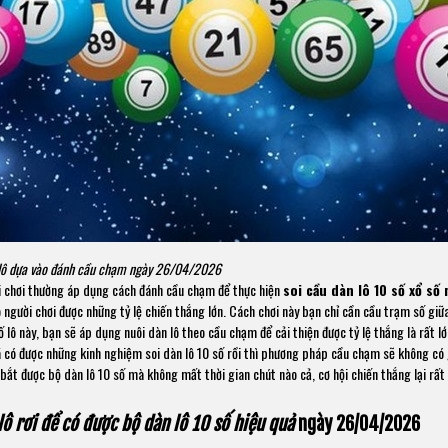
 lô dựa vào đánh cầu chạm ngày 26/04/2026
i chơi thường áp dụng cách đánh cầu chạm để thực hiện
soi cầu dàn lô 10 số xổ số
 người chơi được những tỷ lệ chiến thắng lớn. Cách chơi này bạn chỉ cần cầu trạm số giữa
ố lô này, bạn sẽ áp dụng nuôi dàn lô theo cầu chạm để cải thiện được tỷ lệ thắng là rất lớ
 có được những kinh nghiệm soi dàn lô 10 số rồi thì phương pháp cầu chạm sẽ không có 
bắt được bộ dàn lô 10 số mà không mất thời gian chút nào cả, cơ hội chiến thắng lại rất
lô rơi để có được bộ dàn lô 10 số hiệu quả
ngày 26/04/2026