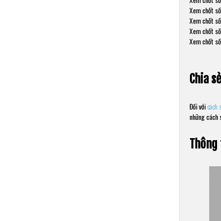
Xem chốt số
Xem chốt số
Xem chốt số
Xem chốt số
Chia s
Đối với
cách 
những cách s
Thông 