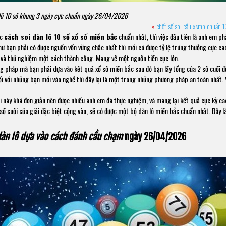
 lô 10 số khung 3 ngày cực chuẩn ngày 26/04/2026
»
chốt số soi cầu xsmb chuẩn 
ợc
cách soi dàn lô 10 số xổ số miền bắc
chuẩn nhất, thì việc đầu tiên là anh em p
ư bạn phải có được nguồn vốn vững chắc nhất thì mới có được tỷ lệ trúng thưởng cực ca
 và thử nghiệm một cách thành công. Mang về một nguồn tiền cực lớn.
g pháp mà bạn phải dựa vào kết quả xổ số miền bắc sau đó bạn lấy tổng của 2 số cuối để
ối với những bạn mới vào nghề thì đây lại là một trong những phương pháp an toàn nhất. 
i này khá đơn giản nên được nhiều anh em đã thực nghiệm, và mang lại kết quả cực kỳ ca
 số cuối của giải đặc biệt cộng vào, sẽ có được một bộ dàn lô miền bắc chuẩn nhất. Đây l
dàn lô dựa vào cách đánh cầu chạm
ngày 26/04/2026