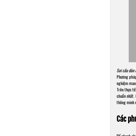
Soi cầu dàn 
Phương phá
nghiệm mang 
Trên thực tế
chuẩn nhất. 
thông minh 
Các ph
Để nhanh ch