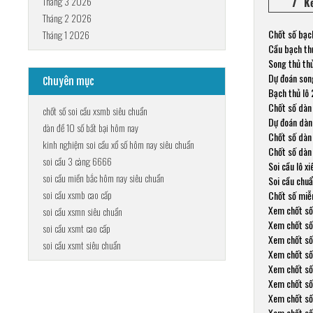
Tháng 3 2026
Kế
Tháng 2 2026
Chốt số bạc
Tháng 1 2026
Cầu bạch th
Song thủ th
Dự đoán son
Chuyên mục
Bạch thủ lô
Chốt số dàn
chốt số soi cầu xsmb siêu chuẩn
Dự đoán dàn
dàn đề 10 số bất bại hôm nay
Chốt số dàn
kinh nghiệm soi cầu xổ số hôm nay siêu chuẩn
Chốt số dàn
soi cầu 3 càng 6666
Soi cầu lô 
soi cầu miền bắc hôm nay siêu chuẩn
Soi cầu chu
soi cầu xsmb cao cấp
Chốt số miễ
Xem chốt số
soi cầu xsmn siêu chuẩn
Xem chốt số
soi cầu xsmt cao cấp
Xem chốt số
soi cầu xsmt siêu chuẩn
Xem chốt số
Xem chốt số
Xem chốt số
Xem chốt số
Xem chốt số