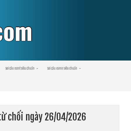
com
soi cầu xsmt siêu chuẩn
soi cầu xsmn siêu chuẩn
 từ chối ngày 26/04/2026