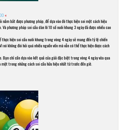
100
«
hải nắm bắt được phương pháp, để dựa vào đó thực hiện soi một cách hiệu
o. Và phương pháp soi cầu dàn lô 10 số nuôi khung 3 ngày đã được nhiều cao
 thực hiện soi cầu nuôi khung trong vòng 4 ngày sẽ mang đến tỷ lệ chiến
Vì nó không đòi hỏi quá nhiều nguồn vốn mà vẫn có thể thực hiện được cách
o. Bạn chỉ cần dựa vào kết quả của giải đặc biệt trong vòng 4 ngày vừa qua
à một trong những cách soi cầu hữu hiệu nhất từ trước đến giờ.