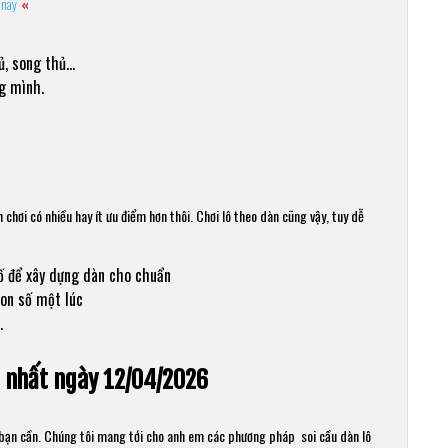
 nay
«
ủ, song thủ…
ng mình.
chơi có nhiều hay ít ưu điểm hơn thôi. Chơi lô theo dàn cũng vậy, tuy dễ
ố để xây dựng dàn cho chuẩn
con số một lúc
.
c nhất ngày 12/04/2026
u bạn cần. Chúng tôi mang tới cho anh em các phương pháp soi cầu dàn lô