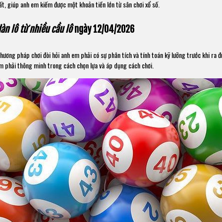
ất, giúp anh em kiếm được một khoản tiền lớn từ sân chơi xổ số.
àn lô từ nhiều cầu lô
ngày 12/04/2026
hương pháp chơi đòi hỏi anh em phải có sự phân tích và tính toán kỹ lưỡng trước khi ra 
m phải thông minh trong cách chọn lựa và áp dụng cách chơi.