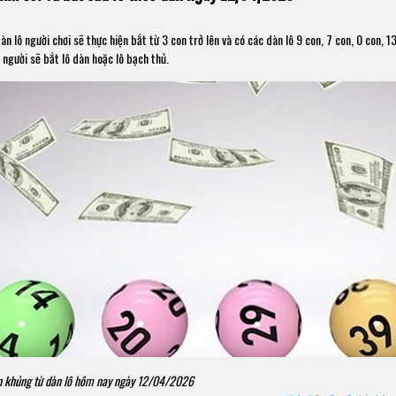
dàn lô người chơi sẽ thực hiện bắt từ 3 con trở lên và có các dàn lô 9 con, 7 con, 0 con, 
 người sẽ bắt lô dàn hoặc lô bạch thủ.
n khủng từ dàn lô hôm nay ngày 12/04/2026