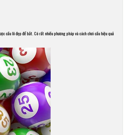
được cầu lô đẹp để bắt. Có rất nhiều phương pháp và cách chơi cầu hiệu quả