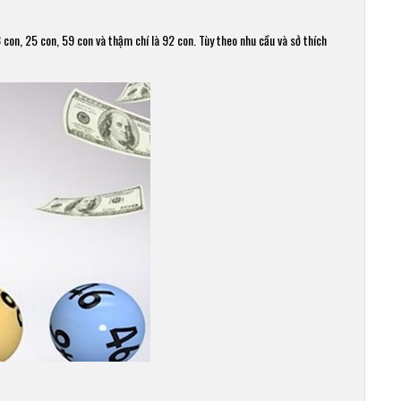
13 con, 25 con, 59 con và thậm chí là 92 con. Tùy theo nhu cầu và sở thích