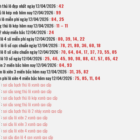
h thủ lô đẹp nhất ngày 12/04/2026 :
42
ủ lô kép mb hôm nay 12/04/2026 :
99
ủ lô miễn phí ngày 12/04/2026 :
84, 25
g thủ lô kép hôm nay 12/04/2026 :
11 – 11
 2 nháy miền bắc 12/04/2026 :
24
 lô 4 số miễn phí ngày 12/04/2026 :
80, 39, 14, 22
 lô 6 số cực chuẩn ngày 12/04/2026 :
78, 21, 80, 36, 60, 18
 lô 8 số siêu chuẩn ngày 12/04/2026 :
70, 64, 04, 17, 37, 73, 55, 05
 lô 10 số ngày 12/04/2026 :
25, 46, 45, 90, 98, 88, 47, 57, 05, 42
xiên 2 miền bắc hôm nay 12/04/2026 :
04, 93
ẩn lô xiên 3 miền bắc hôm nay 12/04/2026 :
31, 35, 82
n phí lô xiên 4 miền bắc hôm nay 12/04/2026 :
75, 85, 11, 04
 :
soi cầu bạch thủ lô xsmb cao cấp
 :
soi cầu song thủ lô xsmb cao cấp
 :
soi cầu bạch thủ lô kép xsmb cao cấp
 :
soi cầu song thủ lô xsmb cao cấp
 :
soi cầu bạch thủ lô 2 nháy xsmb cao cấp
 :
soi cầu lô xiên 2 xsmb cao cấp
 :
soi cầu lô xiên 3 xsmb cao cấp
 :
soi cầu lô xiên 4 xsmb cao cấp
 :
soi cầu dàn lô 4 con xsmb cao cấp