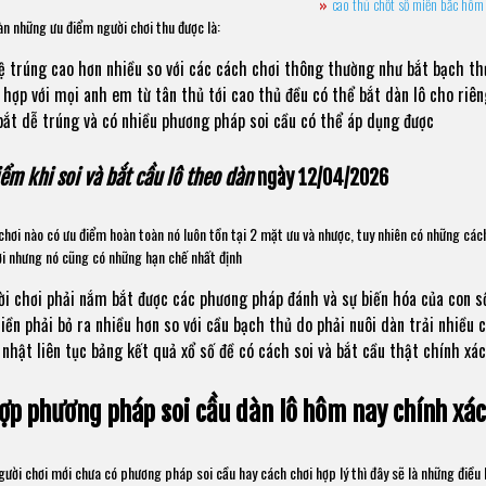
»
cao thủ chốt số miền bắc hôm
dàn những ưu điểm người chơi thu được là:
lệ trúng cao hơn nhiều so với các cách chơi thông thường như bắt bạch th
 hợp với mọi anh em từ tân thủ tới cao thủ đều có thể bắt dàn lô cho riê
bắt dễ trúng và có nhiều phương pháp soi cầu có thể áp dụng được
ểm khi soi và bắt cầu lô theo dàn
ngày 12/04/2026
hơi nào có ưu điểm hoàn toàn nó luôn tồn tại 2 mặt ưu và nhược, tuy nhiên có những cách 
i nhưng nó cũng có những hạn chế nhất định
ời chơi phải nắm bắt được các phương pháp đánh và sự biến hóa của con s
tiền phải bỏ ra nhiều hơn so với cầu bạch thủ do phải nuôi dàn trải nhiều 
 nhật liên tục bảng kết quả xổ số đề có cách soi và bắt cầu thật chính xác
ợp phương pháp soi cầu dàn lô hôm nay chính xá
gười chơi mới chưa có phương pháp soi cầu hay cách chơi hợp lý thì đây sẽ là những điề