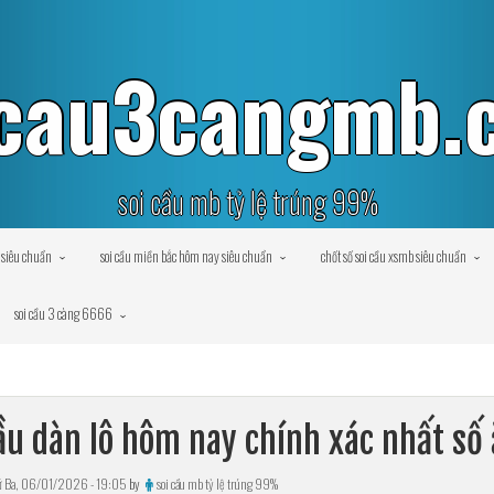
icau3cangmb.
soi cầu mb tỷ lệ trúng 99%
 siêu chuẩn
soi cầu miền bắc hôm nay siêu chuẩn
chốt số soi cầu xsmb siêu chuẩn
soi cầu 3 càng 6666
ầu dàn lô hôm nay chính xác nhất số
ứ Ba, 06/01/2026 - 19:05
by
soi cầu mb tỷ lệ trúng 99%