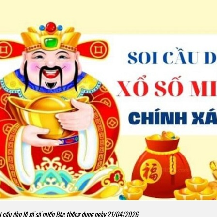
i cầu dàn lô xổ số miền Bắc thông dụng ngày 21/04/2026