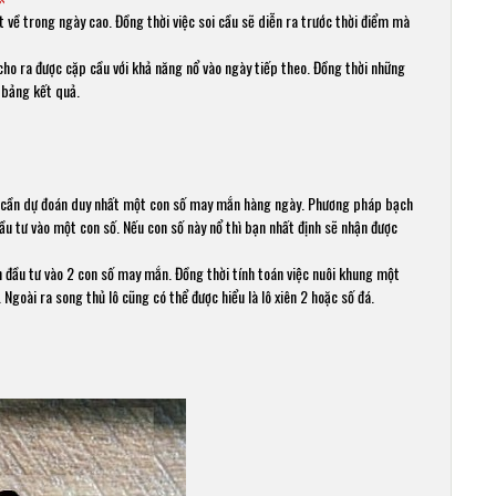
 về trong ngày cao. Đồng thời việc soi cầu sẽ diễn ra trước thời điểm mà
ó cho ra được cặp cầu với khả năng nổ vào ngày tiếp theo. Đồng thời những
g bảng kết quả.
chỉ cần dự đoán duy nhất một con số may mắn hàng ngày. Phương pháp bạch
đầu tư vào một con số. Nếu con số này nổ thì bạn nhất định sẽ nhận được
n đầu tư vào 2 con số may mắn. Đồng thời tính toán việc nuôi khung một
Ngoài ra song thủ lô cũng có thể được hiểu là lô xiên 2 hoặc số đá.