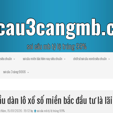
icau3cangmb.
soi cầu mb tỷ lệ trúng 99%
 siêu chuẩn
soi cầu miền bắc hôm nay siêu chuẩn
chốt số soi cầu xsmb siêu chuẩn
soi cầu 3 càng 6666
ầu dàn lô xổ số miền bắc đầu tư là lã
ứ Năm, 15/01/2026 - 19:12
by
soi cầu mb tỷ lệ trúng 99%