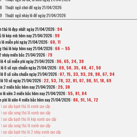
Thuật ngữ chơi đề ngày 21/04/2026
Thuật ngữ nháy lô đề ngày 21/04/2026
h thủ lô đẹp nhất ngày 21/04/2026 :
94
ủ lô kép mb hôm nay 21/04/2026 :
99
ủ lô miễn phí ngày 21/04/2026 :
60, 11
g thủ lô kép hôm nay 21/04/2026 :
66 – 55
 2 nháy miền bắc 21/04/2026 :
79
 lô 4 số miễn phí ngày 21/04/2026 :
96, 65, 24, 39
 lô 6 số cực chuẩn ngày 21/04/2026 :
69, 58, 35, 48, 47, 50
 lô 8 số siêu chuẩn ngày 21/04/2026 :
07, 15, 33, 93, 28, 98, 67, 94
 lô 10 số ngày 21/04/2026 :
22, 53, 78, 32, 01, 07, 98, 51, 18, 69
xiên 2 miền bắc hôm nay 21/04/2026 :
29, 38
ẩn lô xiên 3 miền bắc hôm nay 21/04/2026 :
55, 81, 84
n phí lô xiên 4 miền bắc hôm nay 21/04/2026 :
86, 91, 14, 72
 :
soi cầu bạch thủ lô xsmb cao cấp
 :
soi cầu song thủ lô xsmb cao cấp
 :
soi cầu bạch thủ lô kép xsmb cao cấp
 :
soi cầu song thủ lô xsmb cao cấp
 :
soi cầu bạch thủ lô 2 nháy xsmb cao cấp