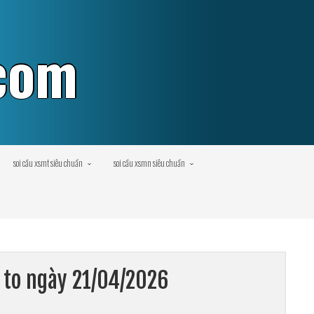
com
soi cầu xsmt siêu chuẩn
soi cầu xsmn siêu chuẩn
i to ngày 21/04/2026