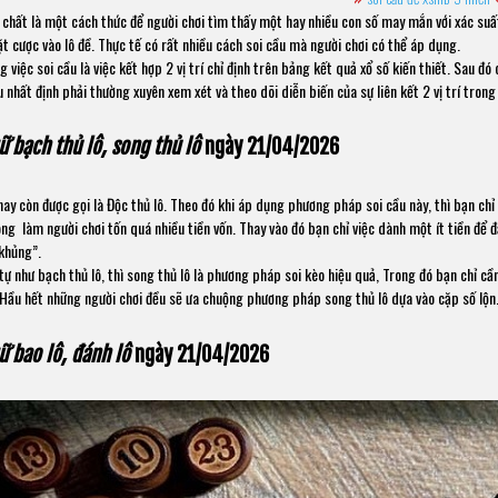
 chất là một cách thức để người chơi tìm thấy một hay nhiều con số may mắn với xác suất
ặt cược vào lô đề. Thực tế có rất nhiều cách soi cầu mà người chơi có thể áp dụng.
 việc soi cầu là việc kết hợp 2 vị trí chỉ định trên bảng kết quả xổ số kiến thiết. Sau đ
u nhất định phải thường xuyên xem xét và theo dõi diễn biến của sự liên kết 2 vị trí tron
ữ bạch thủ lô, song thủ lô
ngày 21/04/2026
hay còn được gọi là Độc thủ lô. Theo đó khi áp dụng phương pháp soi cầu này, thì bạn 
ông làm người chơi tốn quá nhiều tiền vốn. Thay vào đó bạn chỉ việc dành một ít tiền để 
“khủng”.
ự như bạch thủ lô, thì song thủ lô là phương pháp soi kèo hiệu quả, Trong đó bạn chỉ cầ
 Hầu hết những người chơi đều sẽ ưa chuộng phương pháp song thủ lô dựa vào cặp số lộn. 
ữ bao lô, đánh lô
ngày 21/04/2026