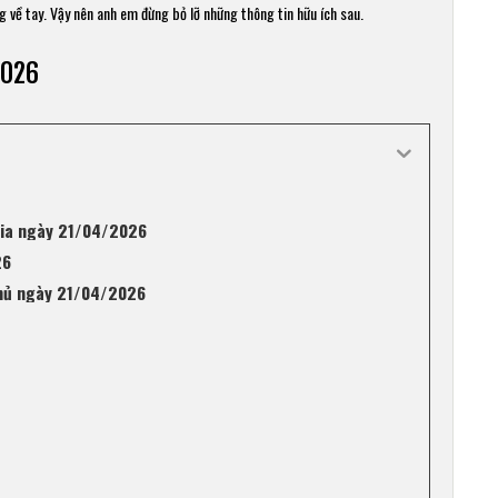
về tay. Vậy nên anh em đừng bỏ lỡ những thông tin hữu ích sau.
2026
 gia ngày 21/04/2026
26
thủ ngày 21/04/2026