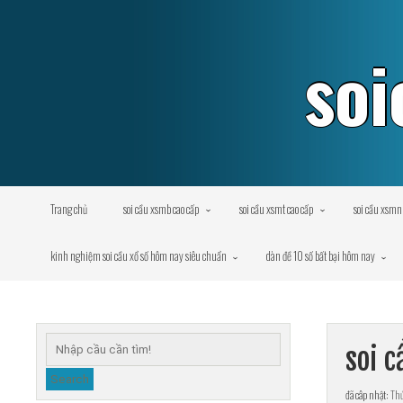
Skip
to
so
content
Trang chủ
soi cầu xsmb cao cấp
soi cầu xsmt cao cấp
soi cầu xsmn
kinh nghiệm soi cầu xổ số hôm nay siêu chuẩn
dàn đề 10 số bất bại hôm nay
soi 
Search
đã câp nhật:
Th