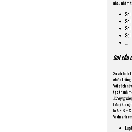
nhau nhằm tạ
Soi
Soi
Soi 
Soi 
…
Soi cầu 
So với hình 
chiến thắng.
Với cách này
tạo thành mộ
Sử dụng thuậ
Lưu ý khi cộ
là A + B + C
Ví dụ anh em
Lượ