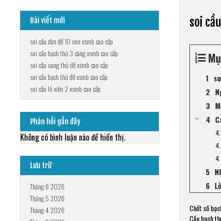
soi cầ
Bài viết mới
soi cầu dàn đề 10 con xsmb cao cấp
soi cầu bạch thủ 3 càng xsmb cao cấp
Mụ
soi cầu song thủ đề xsmb cao cấp
soi cầu bạch thủ đề xsmb cao cấp
so
soi cầu lô xiên 2 xsmb cao cấp
N
M
C
Phản hồi gần đây
Không có bình luận nào để hiển thị.
Lưu trữ
N
Lờ
Tháng 6 2026
Tháng 5 2026
Chốt số bạc
Tháng 4 2026
Cầu bạch th