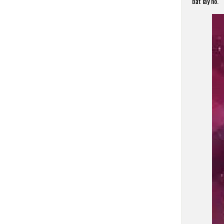
bắt lấy nó.