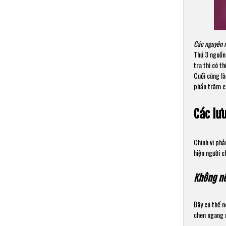
Các nguyên n
Thứ 3 nguồn 
tra thì có t
Cuối cùng là
phần trăm ch
Các lư
Chính vì phả
hiện người c
Không nê
Đây có thể n
chen ngang n