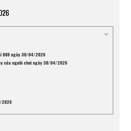
2026
phí 888 ngày 30/04/2026
gày của người chơi ngày 30/04/2026
4/2026