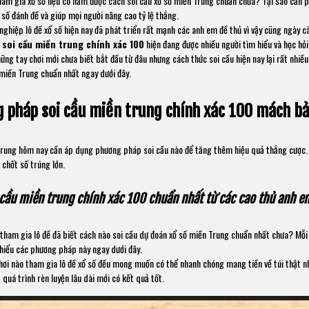
ham gia xổ số liệu có nắm được cách soi cầu xổ số miền Trung chuẩn chưa? Tại sao cần phả
 số đánh đề và giúp mọi người nâng cao tỷ lệ thắng.
ghiệp lô đề xổ số hiện nay đã phát triển rất mạnh các anh em đề thủ vì vậy cũng ngày c
c
soi cầu miền trung chính xác 100
hiện đang được nhiều người tìm hiểu và học hỏi
hững tay chơi mới chưa biết bắt đầu từ đâu nhưng cách thức soi cầu hiện nay lại rất nhiều
 miền Trung chuẩn nhất ngay dưới đây.
 pháp soi cầu miền trung chính xác 100 mách bả
Trung hôm nay cần áp dụng phương pháp soi cầu nào để tăng thêm hiệu quả thắng cược. 
u chốt số trúng lớn.
 cầu miền trung chính xác 100 chuẩn nhất từ các cao thủ anh e
tham gia lô đề đã biết cách nào soi cầu dự đoán xổ số miền Trung chuẩn nhất chưa? Mỗi
hiểu các phương pháp này ngay dưới đây.
hơi nào tham gia lô đề xổ số đều mong muốn có thể nhanh chóng mang tiền về túi thật nhi
 quá trình rèn luyện lâu dài mới có kết quả tốt.