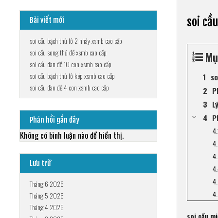
soi cầ
Bài viết mới
soi cầu bạch thủ lô 2 nháy xsmb cao cấp
soi cầu song thủ đề xsmb cao cấp
Mụ
soi cầu dàn đề 10 con xsmb cao cấp
soi cầu bạch thủ lô kép xsmb cao cấp
so
soi cầu dàn đề 4 con xsmb cao cấp
P
L
P
Phản hồi gần đây
Không có bình luận nào để hiển thị.
Lưu trữ
Tháng 6 2026
Tháng 5 2026
Tháng 4 2026
soi cầu m