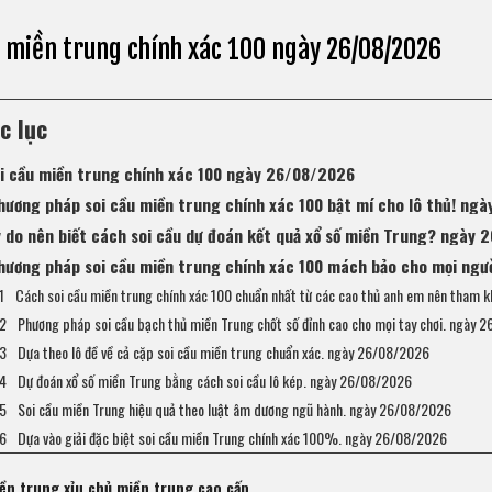
u miền trung chính xác 100 ngày 26/08/2026
c lục
i cầu miền trung chính xác 100 ngày 26/08/2026
hương pháp soi cầu miền trung chính xác 100 bật mí cho lô thủ! ng
ý do nên biết cách soi cầu dự đoán kết quả xổ số miền Trung? ngày
hương pháp soi cầu miền trung chính xác 100 mách bảo cho mọi ngư
Cách soi cầu miền trung chính xác 100 chuẩn nhất từ các cao thủ anh em nên tham 
Phương pháp soi cầu bạch thủ miền Trung chốt số đỉnh cao cho mọi tay chơi. ngày 
Dựa theo lô đề về cả cặp soi cầu miền trung chuẩn xác. ngày 26/08/2026
Dự đoán xổ số miền Trung bằng cách soi cầu lô kép. ngày 26/08/2026
Soi cầu miền Trung hiệu quả theo luật âm dương ngũ hành. ngày 26/08/2026
Dựa vào giải đặc biệt soi cầu miền Trung chính xác 100%. ngày 26/08/2026
iền trung xỉu chủ miền trung cao cấp