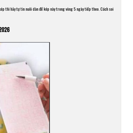
kép thì hãy tự tin nuôi dàn đề kép này trong vòng 5 ngày tiếp theo. Cách soi
2026