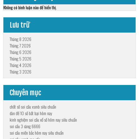
Không có bình luận nào để hiển thị.
Lưu trữ
Tháng 8 2026
Tháng 7 2026
Tháng 6 2026
Tháng 5 2026
Tháng 4 2026
Tháng 3 2026
Chuyên mục
chốt số soi cầu xsmb siêu chuẩn
dàn đề 10 số bất bại hôm nay
kinh nghiệm soi cầu xổ số hôm nay siêu chuẩn
soi cầu 3 càng 6666
soi cầu miền bắc hôm nay siêu chuẩn