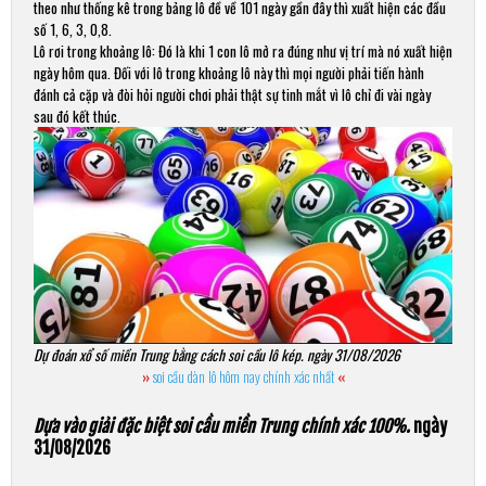
theo như thống kê trong bảng lô đề về 101 ngày gần đây thì xuất hiện các đầu
số 1, 6, 3, 0,8.
Lô rơi trong khoảng lô: Đó là khi 1 con lô mở ra đúng như vị trí mà nó xuất hiện
ngày hôm qua. Đối với lô trong khoảng lô này thì mọi người phải tiến hành
đánh cả cặp và đòi hỏi người chơi phải thật sự tinh mắt vì lô chỉ đi vài ngày
sau đó kết thúc.
Dự đoán xổ số miền Trung bằng cách soi cầu lô kép. ngày 31/08/2026
»
soi cầu dàn lô hôm nay chính xác nhất
«
Dựa vào giải đặc biệt soi cầu miền Trung chính xác 100%.
ngày
31/08/2026