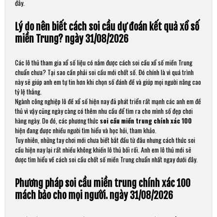
đây.
Lý do nên biết cách soi cầu dự đoán kết quả xổ số
miền Trung? ngày 31/08/2026
Các lô thủ tham gia xổ số liệu có nắm được cách soi cầu xổ số miền Trung
chuẩn chưa? Tại sao cần phải soi cầu mới chốt số. Đó chính là vì quá trình
này sẽ giúp anh em tự tin hơn khi chọn số đánh đề và giúp mọi người nâng cao
tỷ lệ thắng.
Ngành công nghiệp lô đề xổ số hiện nay đã phát triển rất mạnh các anh em đề
thủ vì vậy cũng ngày càng có thêm nhu cầu để tìm ra cho mình số đẹp chơi
hàng ngày. Do đó, các phương thức
soi cầu miền trung chính xác 100
hiện đang được nhiều người tìm hiểu và học hỏi, tham khảo.
Tuy nhiên, những tay chơi mới chưa biết bắt đầu từ đâu nhưng cách thức soi
cầu hiện nay lại rất nhiều không khiến lô thủ bối rối. Anh em lô thủ mới sẽ
được tìm hiểu về cách soi cầu chốt số miền Trung chuẩn nhất ngay dưới đây.
Phương pháp soi cầu miền trung chính xác 100
mách bảo cho mọi người. ngày 31/08/2026