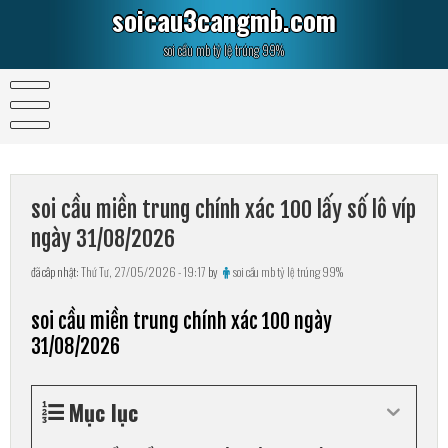
Skip
soicau3cangmb.com
to
content
soi cầu mb tỷ lệ trúng 99%
soi cầu miền trung chính xác 100 lấy số lô víp
ngày 31/08/2026
đã câp nhật:
Thứ Tư, 27/05/2026 - 19:17
by
soi cầu mb tỷ lệ trúng 99%
soi cầu miền trung chính xác 100 ngày
31/08/2026
Mục lục