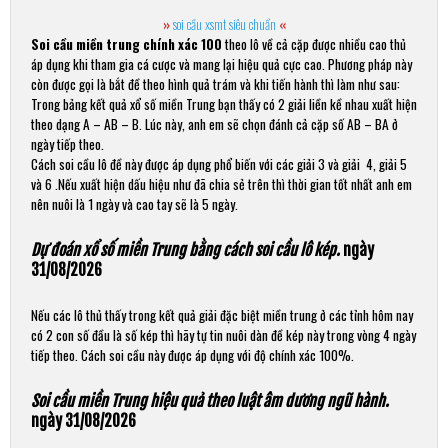
»
soi cầu xsmt siêu chuẩn
«
Soi cầu miền trung chính xác 100
theo lô về cả cặp được nhiều cao thủ
áp dụng khi tham gia cá cược và mang lại hiệu quả cực cao. Phương pháp này
còn được gọi là bắt đề theo hình quả trám và khi tiến hành thì làm như sau:
Trong bảng kết quả xổ số miền Trung bạn thấy có 2 giải liền kề nhau xuất hiện
theo dạng A – AB – B. Lúc này, anh em sẽ chọn đánh cả cặp số AB – BA ở
ngày tiếp theo.
Cách soi cầu lô đề này được áp dụng phổ biến với các giải 3 và giải 4, giải 5
và 6 .Nếu xuất hiện dấu hiệu như đã chia sẻ trên thì thời gian tốt nhất anh em
nên nuôi là 1 ngày và cao tay sẽ là 5 ngày.
Dự đoán xổ số miền Trung bằng cách soi cầu lô kép.
ngày
31/08/2026
Nếu các lô thủ thấy trong kết quả giải đặc biệt miền trung ở các tỉnh hôm nay
có 2 con số đầu là số kép thì hãy tự tin nuôi dàn đề kép này trong vòng 4 ngày
tiếp theo. Cách soi cầu này được áp dụng với độ chính xác 100%.
Soi cầu miền Trung hiệu quả theo luật âm dương ngũ hành.
ngày 31/08/2026