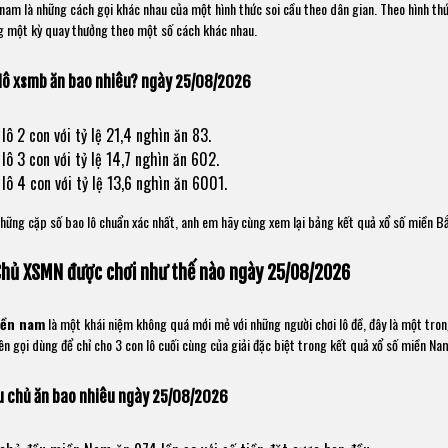
nam là những cách gọi khác nhau của một hình thức soi cầu theo dân gian. Theo hình thức
g một kỳ quay thưởng theo một số cách khác nhau.
lô xsmb ăn bao nhiêu? ngày 25/08/2026
lô 2 con với tỷ lệ 21,4 nghìn ăn 83.
lô 3 con với tỷ lệ 14,7 nghìn ăn 602.
lô 4 con với tỷ lệ 13,6 nghìn ăn 6001.
hững cặp số bao lô chuẩn xác nhất, anh em hãy cùng xem lại bảng kết quả xổ số miền B
Chủ XSMN được chơi như thế nào ngày 25/08/2026
iền nam
là một khái niệm không quá mới mẻ với những người chơi lô đề, đây là một tron
tên gọi dùng để chỉ cho 3 con lô cuối cùng của giải đặc biệt trong kết quả xổ số miền N
ỉu chủ ăn bao nhiêu ngày 25/08/2026