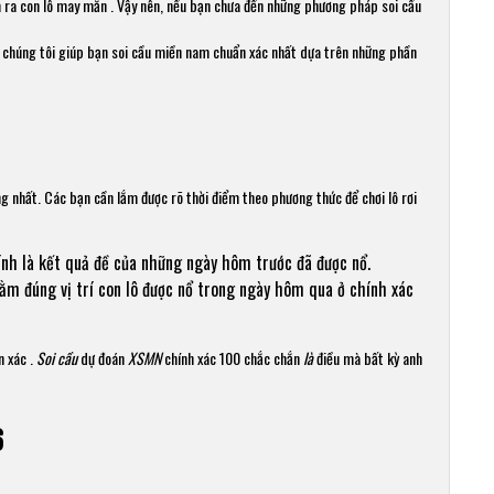
 ra con lô may mắn . Vậy nên, nếu bạn chưa đến những phương pháp soi cầu
chúng tôi giúp bạn soi cầu miền nam chuẩn xác nhất dựa trên những phần
g nhất. Các bạn cần lắm được rõ thời điểm theo phương thức để chơi lô rơi
hính là kết quả đề của những ngày hôm trước đã được nổ.
 nằm đúng vị trí con lô được nổ trong ngày hôm qua ở chính xác
n xác .
Soi cầu
dự đoán
XSMN
chính xác 100 chắc chắn
là
điều mà bất kỳ anh
6