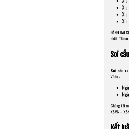
Xỉu
Xỉu
Xỉu
Xỉu
ĐÁNH BẠI CH
nhất. Tối ưu
Soi cầ
Soi cầu x
Ví dụ :
Ngà
Ngà
Chúng tôi ma
XSMN – XS
Kết lu