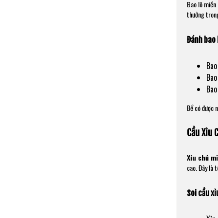
Bao lô miền 
thưởng tron
Đánh bao 
Bao 
Bao 
Bao 
Để có được n
Cầu Xỉu 
Xỉu chủ m
cao. Đây là 
Soi cầu x