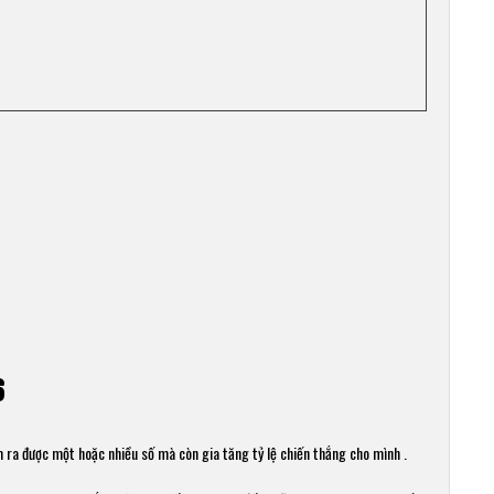
6
 ra được một hoặc nhiều số mà còn gia tăng tỷ lệ chiến thắng cho mình .