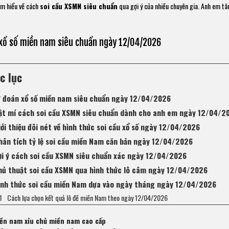
ìm hiểu về cách
soi cầu XSMN siêu chuẩn
qua gợi ý của nhiều chuyên gia. Anh em tân
xổ số miền nam siêu chuẩn ngày 12/04/2026
c lục
 đoán xổ số miền nam siêu chuẩn ngày 12/04/2026
ật mí cách soi cầu XSMN siêu chuẩn dành cho anh em ngày 12/04/2
iới thiệu đôi nét về hình thức soi cầu xổ số ngày 12/04/2026
hân tích tỷ lệ soi cầu miền Nam căn bản ngày 12/04/2026
ợi ý cách soi cầu XSMN siêu chuẩn xác ngày 12/04/2026
hủ thuật soi cầu XSMN qua hình thức lô câm ngày 12/04/2026
ình thức soi cầu miền Nam dựa vào ngày tháng ngày 12/04/2026
Cách lựa chọn kết quả lô đề miền Nam theo ngày 12/04/2026
iền nam xỉu chủ miền nam cao cấp