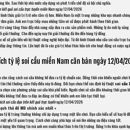
rúng lớn. Sau thời kỳ nhà nước xây dựng và phát triển chế độ xã hội chủ nghĩa.
 kết quả soi cầu trực tuyến miền Nam
ngày 12/04/2026
hình thức giải trí trở nên rầm rộ hơn. Miền Nam là một trong những khu vực nhanh chón
 đơn giản. Anh em trực tiếp mua những tấm vé số được phát hành theo thời gian.
 trí càng tăng thúc đẩy nhà cung cấp đưa ra các sản phẩm mới. Những lý do mới lạ cũng 
ởi giải thưởng. Cho đến ngày nay thì giải thưởng đã lên đến hàng tỷ đồng.
c xổ số gắn liền với kỹ thuật công nghệ hiện đại. Từ đó hình thành nhu cầu soi cầu trực 
đáp ứng thông tin. Lần lượt đó là các giá trị khai thác hữu ích cho hoạt động cá cược ng
ích tỷ lệ soi cầu miền Nam căn bản ngày 12/04/2
n cho rằng cách soi cầu không hề đưa ra tỷ lệ chuẩn xác. Đồng thời còn khiến người chơ
tân thủ thường cảm thấy điều này là đúng. Bởi bạn chưa thể xác định kỹ thuật
soi cầu
ựa chọn các phương pháp soi cầu khá phổ biến. Người chơi sẽ cần đến khoảng thời gian lớ
Nếu không thể đưa ra đáp án đúng có thể khiến anh em liên tục thất bại.
ch soi cầu dựa trên kết quả trực tuyến
ngày 12/04/2026
bạch thủ đề MB chính xác nhất
«
o tỷ lệ trúng thưởng không chỉ áp dụng trong một lần chơi. Bạn cần hiểu xổ số hay lô đề
 một yếu tố quan trọng. Cách chơi càng phù hợp sẽ nói lên những ưu điệu càng tốt.
òi lượng lớn thông tin mà anh em muốn khai thác trên thị trường. Đứng trên khía cạnh hạ