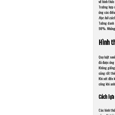
về hình thức
Trường hợp đ
ứng các điều
Học hỏi cách
Tường danh 
98%. Những 
Hình t
Quy luật
so
đã được ứng 
Không giống 
cũng rất thi
Khi xét đến 
công khi anh
Cách lựa
Các hình thứ