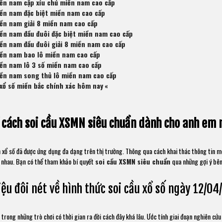
iền nam cặp xỉu chủ miền nam cao cấp
iền nam đặc biệt miền nam cao cấp
iền nam giải 8 miền nam cao cấp
iền nam đầu đuôi đặc biệt miền nam cao cấp
iền nam đầu đuôi giải 8 miền nam cao cấp
iền nam bao lô miền nam cao cấp
iền nam lô 3 số miền nam cao cấp
iền nam song thủ lô miền nam cao cấp
xổ số miền bắc chính xác hôm nay
«
 cách soi cầu XSMN siêu chuẩn dành cho anh em
h xổ số đã được ứng dụng đa dạng trên thị trường. Thông qua cách khai thác thông tin m
 nhau. Bạn có thể tham khảo bí quyết
soi cầu XSMN siêu chuẩn
qua những gợi ý bên 
iệu đôi nét về hình thức soi cầu xổ số ngày 12/0
 trong những trò chơi có thời gian ra đời cách đây khá lâu. Ước tính giai đoạn nghiên c