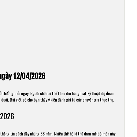
 ngày 12/04/2026
ở thưởng mỗi ngày. Người chơi có thể theo dõi hàng loạt kỹ thuật dự đoán
dưới. Bài viết sẽ cho bạn thấy ý kiến đánh giá từ các chuyên gia thực thụ.
4/2026
ứu thông tin cách đây những 68 năm. Nhiều thế hệ lô thủ đam mê bộ môn này