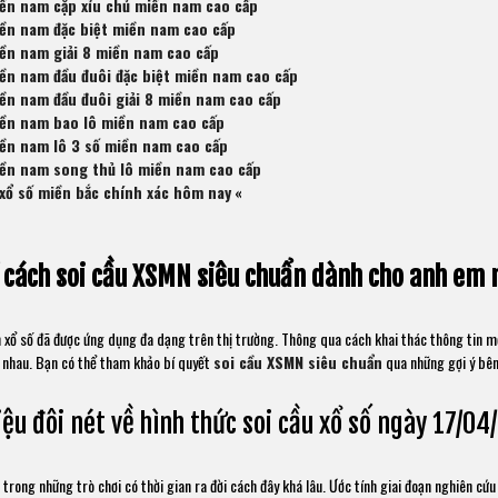
iền nam cặp xỉu chủ miền nam cao cấp
iền nam đặc biệt miền nam cao cấp
iền nam giải 8 miền nam cao cấp
iền nam đầu đuôi đặc biệt miền nam cao cấp
iền nam đầu đuôi giải 8 miền nam cao cấp
iền nam bao lô miền nam cao cấp
iền nam lô 3 số miền nam cao cấp
iền nam song thủ lô miền nam cao cấp
xổ số miền bắc chính xác hôm nay
«
 cách soi cầu XSMN siêu chuẩn dành cho anh em 
h xổ số đã được ứng dụng đa dạng trên thị trường. Thông qua cách khai thác thông tin m
 nhau. Bạn có thể tham khảo bí quyết
soi cầu XSMN siêu chuẩn
qua những gợi ý bên 
iệu đôi nét về hình thức soi cầu xổ số ngày 17/04
 trong những trò chơi có thời gian ra đời cách đây khá lâu. Ước tính giai đoạn nghiên c