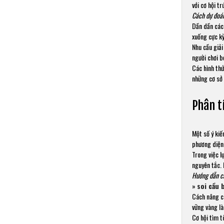
với cơ hội t
Cách dự đoán
Dần dần các 
xuống cực kỳ
Nhu cầu giải
người chơi b
Các hình thứ
những cơ sở 
Phân t
Một số ý kiế
phương diện 
Trong việc l
nguyên tắc. 
Hướng dẫn cá
»
soi cầu 
Cách nâng ca
vững vàng là
Cơ hội tìm t