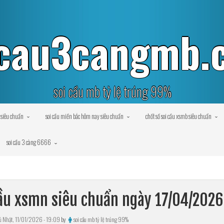
icau3cangmb.
soi cầu mb tỷ lệ trúng 99%
 siêu chuẩn
soi cầu miền bắc hôm nay siêu chuẩn
chốt số soi cầu xsmb siêu chuẩn
soi cầu 3 càng 6666
cầu xsmn siêu chuẩn ngày 17/04/2026
ủ Nhật, 11/01/2026 - 19:09
by
soi cầu mb tỷ lệ trúng 99%