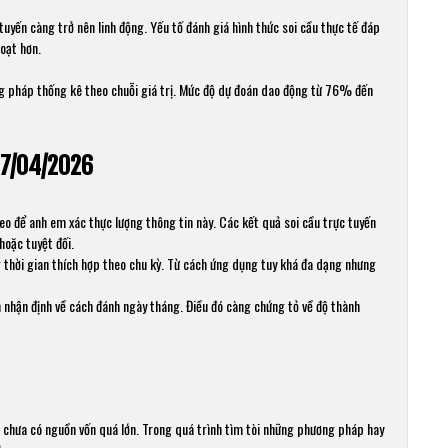
tuyến càng trở nên linh động. Yếu tố đánh giá hình thức soi cầu thực tế đáp
oạt hơn.
g pháp thống kê theo chuỗi giá trị. Mức độ dự đoán dao động từ 76% đến
17/04/2026
eo để anh em xác thực lượng thông tin này. Các kết quả soi cầu trực tuyến
hoặc tuyệt đối.
g thời gian thích hợp theo chu kỳ. Từ cách ứng dụng tuy khá đa dạng nhưng
n nhận định về cách đánh ngày tháng. Điều đó càng chứng tỏ về độ thành
ủ chưa có nguồn vốn quá lớn. Trong quá trình tìm tòi những phương pháp hay