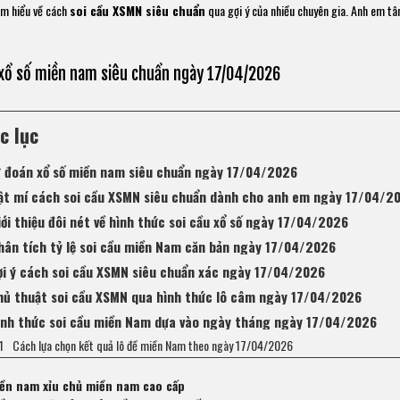
ìm hiểu về cách
soi cầu XSMN siêu chuẩn
qua gợi ý của nhiều chuyên gia. Anh em tân
xổ số miền nam siêu chuẩn ngày 17/04/2026
c lục
 đoán xổ số miền nam siêu chuẩn ngày 17/04/2026
ật mí cách soi cầu XSMN siêu chuẩn dành cho anh em ngày 17/04/2
iới thiệu đôi nét về hình thức soi cầu xổ số ngày 17/04/2026
hân tích tỷ lệ soi cầu miền Nam căn bản ngày 17/04/2026
ợi ý cách soi cầu XSMN siêu chuẩn xác ngày 17/04/2026
hủ thuật soi cầu XSMN qua hình thức lô câm ngày 17/04/2026
ình thức soi cầu miền Nam dựa vào ngày tháng ngày 17/04/2026
Cách lựa chọn kết quả lô đề miền Nam theo ngày 17/04/2026
iền nam xỉu chủ miền nam cao cấp