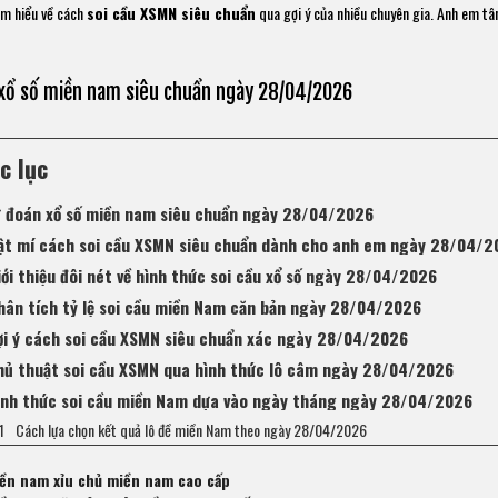
ìm hiểu về cách
soi cầu XSMN siêu chuẩn
qua gợi ý của nhiều chuyên gia. Anh em tân
xổ số miền nam siêu chuẩn ngày 28/04/2026
c lục
 đoán xổ số miền nam siêu chuẩn ngày 28/04/2026
ật mí cách soi cầu XSMN siêu chuẩn dành cho anh em ngày 28/04/2
iới thiệu đôi nét về hình thức soi cầu xổ số ngày 28/04/2026
hân tích tỷ lệ soi cầu miền Nam căn bản ngày 28/04/2026
ợi ý cách soi cầu XSMN siêu chuẩn xác ngày 28/04/2026
hủ thuật soi cầu XSMN qua hình thức lô câm ngày 28/04/2026
ình thức soi cầu miền Nam dựa vào ngày tháng ngày 28/04/2026
Cách lựa chọn kết quả lô đề miền Nam theo ngày 28/04/2026
iền nam xỉu chủ miền nam cao cấp