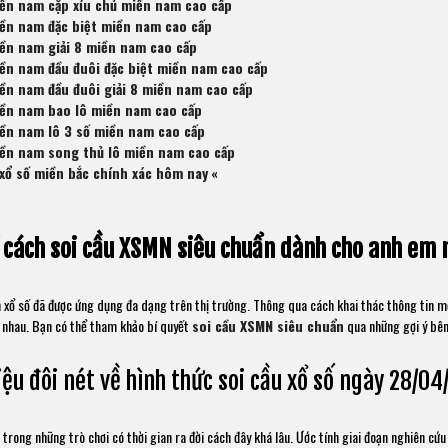
iền nam cặp xỉu chủ miền nam cao cấp
iền nam đặc biệt miền nam cao cấp
iền nam giải 8 miền nam cao cấp
iền nam đầu đuôi đặc biệt miền nam cao cấp
iền nam đầu đuôi giải 8 miền nam cao cấp
iền nam bao lô miền nam cao cấp
iền nam lô 3 số miền nam cao cấp
iền nam song thủ lô miền nam cao cấp
xổ số miền bắc chính xác hôm nay
«
 cách soi cầu XSMN siêu chuẩn dành cho anh em
h xổ số đã được ứng dụng đa dạng trên thị trường. Thông qua cách khai thác thông tin m
 nhau. Bạn có thể tham khảo bí quyết
soi cầu XSMN siêu chuẩn
qua những gợi ý bên 
hiệu đôi nét về hình thức soi cầu xổ số ngày 28/0
 trong những trò chơi có thời gian ra đời cách đây khá lâu. Ước tính giai đoạn nghiên c