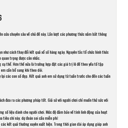
6
iên cứu chuyên sâu về chủ đề này. Lần lượt các phương thức nắm bắt thông
ạn như cách thay đổi kết quả xổ số hàng ngày. Nguyên tắc tổ chức hình thức
in quan trọng được cân nhắc.
ụ thể. Hơn thế nữa là trường hợp đặt các giá trị lô đề theo yếu tố tập
h em cần bổ sung khi theo dõi.
y lại các con số đẹp. Kết quả anh em sử dụng từ tuần trước cho đến các tuần
ách đưa ra các phương pháp tốt. Giả sử với người chơi chỉ muốn thử sức với
ng số liệu dành cho người chơi. Mức độ đảm bảo về tính linh động của hoạt
 tiêu chí này. dự đoán soi cầu miễn phí:
i các kết quả thường xuyên xuất hiện. Trong thời gian dài áp dụng giúp anh