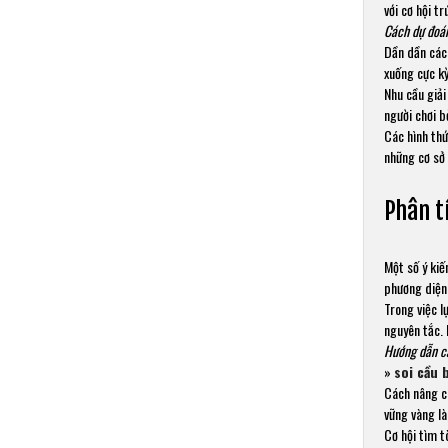
với cơ hội t
Cách dự đoán
Dần dần các 
xuống cực kỳ
Nhu cầu giải
người chơi b
Các hình thứ
những cơ sở 
Phân t
Một số ý kiế
phương diện 
Trong việc l
nguyên tắc. 
Hướng dẫn cá
»
soi cầu 
Cách nâng ca
vững vàng là
Cơ hội tìm t