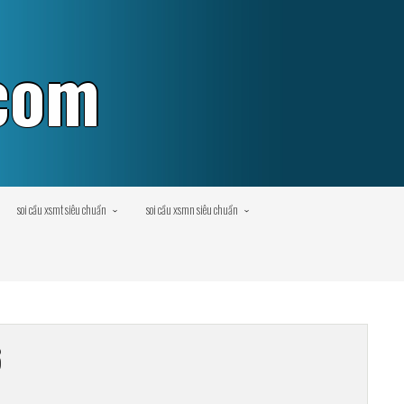
com
soi cầu xsmt siêu chuẩn
soi cầu xsmn siêu chuẩn
6