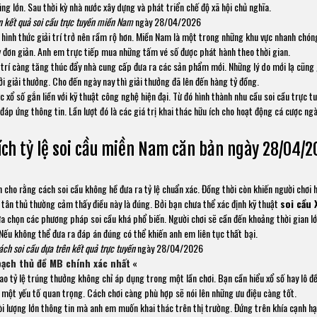
rúng lớn. Sau thời kỳ nhà nước xây dựng và phát triển chế độ xã hội chủ nghĩa.
 kết quả soi cầu trực tuyến miền Nam
ngày 28/04/2026
hình thức giải trí trở nên rầm rộ hơn. Miền Nam là một trong những khu vực nhanh chón
 đơn giản. Anh em trực tiếp mua những tấm vé số được phát hành theo thời gian.
 trí càng tăng thúc đẩy nhà cung cấp đưa ra các sản phẩm mới. Những lý do mới lạ cũng 
ởi giải thưởng. Cho đến ngày nay thì giải thưởng đã lên đến hàng tỷ đồng.
c xổ số gắn liền với kỹ thuật công nghệ hiện đại. Từ đó hình thành nhu cầu soi cầu trực 
đáp ứng thông tin. Lần lượt đó là các giá trị khai thác hữu ích cho hoạt động cá cược ng
ích tỷ lệ soi cầu miền Nam căn bản ngày 28/04/2
n cho rằng cách soi cầu không hề đưa ra tỷ lệ chuẩn xác. Đồng thời còn khiến người chơ
tân thủ thường cảm thấy điều này là đúng. Bởi bạn chưa thể xác định kỹ thuật
soi cầu
ựa chọn các phương pháp soi cầu khá phổ biến. Người chơi sẽ cần đến khoảng thời gian lớ
Nếu không thể đưa ra đáp án đúng có thể khiến anh em liên tục thất bại.
ch soi cầu dựa trên kết quả trực tuyến
ngày 28/04/2026
bạch thủ đề MB chính xác nhất
«
o tỷ lệ trúng thưởng không chỉ áp dụng trong một lần chơi. Bạn cần hiểu xổ số hay lô đề
 một yếu tố quan trọng. Cách chơi càng phù hợp sẽ nói lên những ưu điệu càng tốt.
òi lượng lớn thông tin mà anh em muốn khai thác trên thị trường. Đứng trên khía cạnh hạ