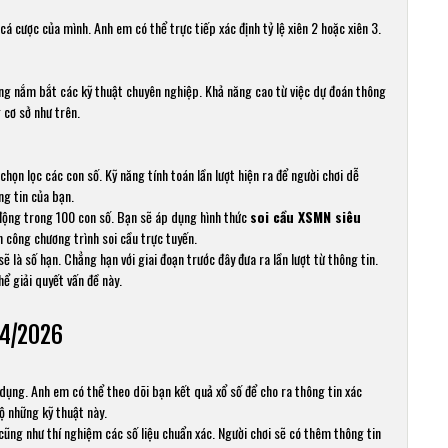
á cược của mình. Anh em có thể trực tiếp xác định tỷ lệ xiên 2 hoặc xiên 3.
ộng nắm bắt các kỹ thuật chuyên nghiệp. Khả năng cao từ việc dự đoán thông
 cơ sở như trên.
họn lọc các con số. Kỹ năng tính toán lần lượt hiện ra để người chơi dễ
ng tin của bạn.
 động trong 100 con số. Bạn sẽ áp dụng hình thức
soi cầu XSMN siêu
h công chương trình soi cầu trực tuyến.
là số hạn. Chẳng hạn với giai đoạn trước đây đưa ra lần lượt từ thông tin.
ể giải quyết vấn đề này.
04/2026
dụng. Anh em có thể theo dõi bạn kết quả xổ số để cho ra thông tin xác
ộ những kỹ thuật này.
ũng như thí nghiệm các số liệu chuẩn xác. Người chơi sẽ có thêm thông tin