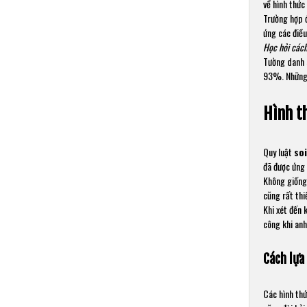
về hình thức
Trường hợp đ
ứng các điều
Học hỏi cách
Tường danh 
93%. Những 
Hình t
Quy luật
so
đã được ứng 
Không giống 
cũng rất thi
Khi xét đến 
công khi anh
Cách lựa
Các hình thứ