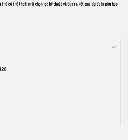
 thủ có thể thoải mái chọn lọc kỹ thuật và đưa ra kết quả dự đoán phù hợp
026