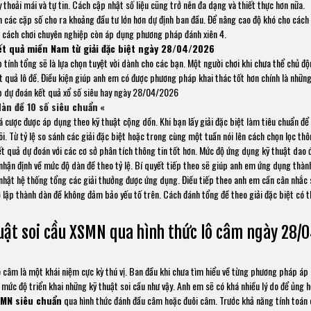
thoải mái và tự tin. Cách cập nhật số liệu cũng trở nên đa dạng và thiết thực hơn nữa.
h các cặp số cho ra khoảng đầu tư lớn hơn dự định ban đầu. Để nâng cao độ khó cho cách c
i cách chơi chuyên nghiệp còn áp dụng phương pháp đánh xiên 4.
ết quả miền Nam từ giải đặc biệt ngày 28/04/2026
tính tổng sẽ là lựa chọn tuyệt vời dành cho các bạn. Một người chơi khi chưa thể chủ đ
t quả lô đề. Điều kiện giúp anh em có được phương pháp khai thác tốt hơn chính là những
 dự đoán kết quả xổ số siêu hay ngày 28/04/2026
dàn đề 10 số siêu chuẩn
«
 cược được áp dụng theo kỹ thuật cộng dồn. Khi bạn lấy giải đặc biệt làm tiêu chuẩn để c
i. Từ tỷ lệ so sánh các giải đặc biệt hoặc trong cùng một tuần nói lên cách chọn lọc thô
ết quả dự đoán với các cơ sở phân tích thông tin tốt hơn. Mức độ ứng dụng kỹ thuật dao
 nhận định về mức độ dàn đề theo tỷ lệ. Bí quyết tiếp theo sẽ giúp anh em ứng dụng thàn
nhật hệ thống tổng các giải thưởng được ứng dụng. Điều tiếp theo anh em cần cân nhắc sẽ 
 lập thành dàn đề không đảm bảo yếu tố trên. Cách đánh tổng đề theo giải đặc biệt có th
uật soi cầu XSMN qua hình thức lô câm ngày 28/
 câm là một khái niệm cực kỳ thú vị. Ban đầu khi chưa tìm hiểu về từng phương pháp áp 
 mức độ triển khai những kỹ thuật soi cầu như vậy. Anh em sẽ có khá nhiều lý do để ủng h
SMN siêu chuẩn
qua hình thức đánh đầu câm hoặc đuôi câm. Trước khả năng tính toán c