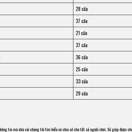
28 cầu
37 cầu
21 cầu
37 cầu
4
36 cầu
5
25 cầu
5
33 cầu
9
29 cầu
ông tin mà nhà cái chúng tôi tìm hiểu và chia sẻ cho tất cả người chơi. Sẽ giúp được ch