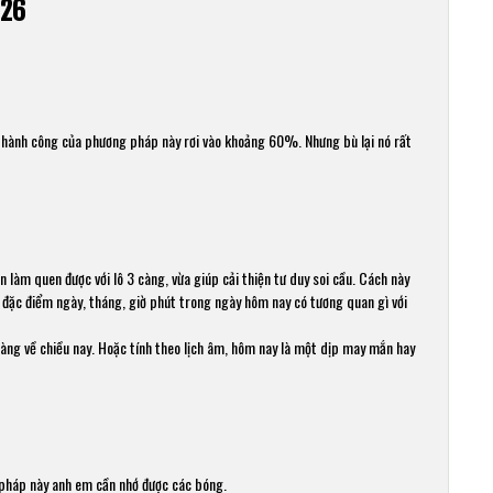
026
ệ thành công của phương pháp này rơi vào khoảng 60%. Nhưng bù lại nó rất
làm quen được với lô 3 càng, vừa giúp cải thiện tư duy soi cầu. Cách này
 đặc điểm ngày, tháng, giờ phút trong ngày hôm nay có tương quan gì với
àng về chiều nay. Hoặc tính theo lịch âm, hôm nay là một dịp may mắn hay
 pháp này anh em cần nhớ được các bóng.