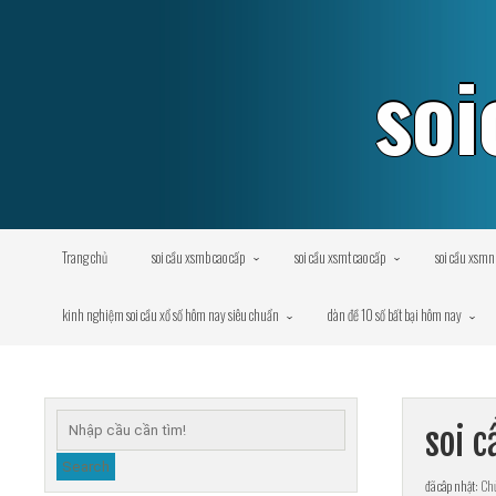
Skip
to
so
content
Trang chủ
soi cầu xsmb cao cấp
soi cầu xsmt cao cấp
soi cầu xsmn
kinh nghiệm soi cầu xổ số hôm nay siêu chuẩn
dàn đề 10 số bất bại hôm nay
soi 
Search
đã câp nhật:
Ch