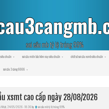
icau3cangmb.
soi cầu mb tỷ lệ trúng 99%
 siêu chuẩn
soi cầu miền bắc hôm nay siêu chuẩn
chốt số soi cầu xsmb siêu chuẩn
soi cầu 3 càng 6666
cầu xsmt cao cấp ngày 28/08/2026
ủ Nhật, 24/05/2026 - 18:36
by
soi cầu mb tỷ lệ trúng 99%