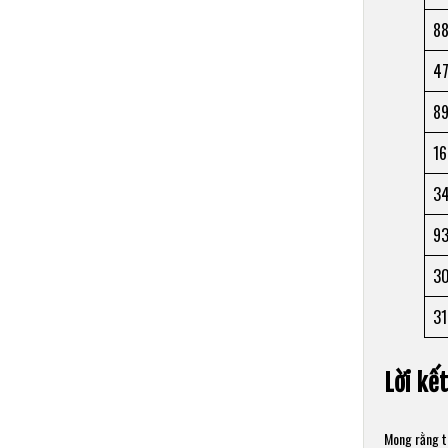
8
4
8
16
3
9
3
31
Lời kết
Mong rằng th