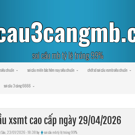
icau3cangmb.
soi cầu mb tỷ lệ trúng 99%
 siêu chuẩn
soi cầu miền bắc hôm nay siêu chuẩn
chốt số soi cầu xsmb siêu chuẩn
soi cầu 3 càng 6666
cầu xsmt cao cấp ngày 29/04/2026
ứ Sáu, 23/01/2026 - 18:38
by
soi cầu mb tỷ lệ trúng 99%