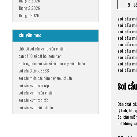
Tháng 3 2026
L
Tháng 2 2026
Tháng 1 2026
soi cầu m
soi cầu m
soi cầu m
Chuyên mục
soi cầu mi
soi cầu mi
chốt số soi cầu xsmb siêu chuẩn
soi cầu mi
dàn đề 10 số bất bại hôm nay
soi cầu m
kinh nghiệm soi cầu xổ số hôm nay siêu chuẩn
soi cầu m
soi cầu m
soi cầu 3 càng 6666
soi cầu miền bắc hôm nay siêu chuẩn
soi cầu xsmb cao cấp
Soi cầ
soi cầu xsmn siêu chuẩn
soi cầu xsmt cao cấp
Bản chất c
soi cầu xsmt siêu chuẩn
lý tính, liê
Soi cầu miền
mà không cần