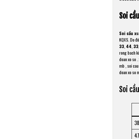
Soi cầ
Soi cầu x
KQXS. Do đó,
33
,
44
,
33
rong bach ki
doan xo so .
mb , soi cau
doan xo so 
Soi cầ
3
4