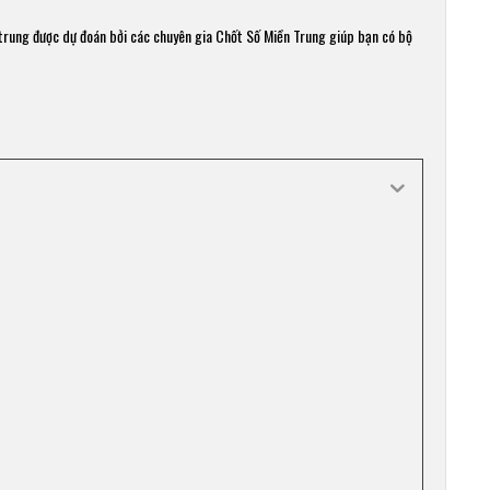
 trung được dự đoán bởi các chuyên gia Chốt Số Miền Trung giúp bạn có bộ