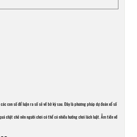
 các con số để luận ra số sẽ về bờ kỳ sau. Đây là phương pháp dự đoán xổ số
uá chặt chẽ nên người chơi có thể có nhiều hướng chơi lách luật. Ẵm tiền về