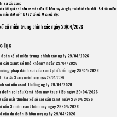
h : soi cầu xsmt
đoán kết quả
soi cầu xsmt
chiều tối hôm nay và ngày mai chính xác nhất . Soi cầu miền
y mắn nhất gồm lô tô 2 số giải 8 và giải đặc
xổ số miền trung chính xác ngày 29/04/2026
c lục
 đoán xổ số miền trung chính xác ngày 29/04/2026
oi cầu xsmt có khó không? ngày 29/04/2026
hương pháp đánh soi cầu xsmt phố biến ngày 29/04/2026
Soi cầu 3 càng miền trung ngày 29/04/2026
ịch soi cầu xsmt thường ngày 29/04/2026
ự đoán soi cầu Xsmt hôm nay trực tiếp ngày 29/04/2026
ơ cấu giải thưởng xổ số soi cầu xsmt ngày 29/04/2026
oi cầu 3 miền xsmt hôm nay ngày 29/04/2026
oi cầu dự đoán lô hôm nay ngày 29/04/2026