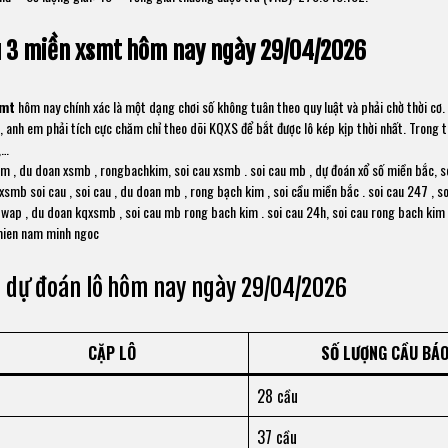
u 3 miền xsmt hôm nay ngày 29/04/2026
smt
hôm nay chính xác là một dạng chơi số không tuân theo quy luật và phải chờ thời cơ.
 anh em phải tích cực chăm chỉ theo dõi KQXS để bắt được lô kép kịp thời nhất. Trong t
,…
m , du doan xsmb , rongbachkim, soi cau xsmb . soi cau mb , dự đoán xổ số miền bắc, s
 xsmb soi cau , soi cau , du doan mb , rong bạch kim , soi cầu miền bắc . soi cau 247 , 
 wap , du doan kqxsmb , soi cau mb rong bach kim . soi cau 24h, soi cau rong bach kim 
mien nam minh ngoc
u dự đoán lô hôm nay ngày 29/04/2026
CẶP LÔ
SỐ LƯỢNG CẦU BÁ
8
28 cầu
7
37 cầu