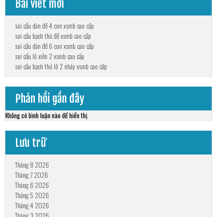
Bài viết mới
soi cầu dàn đề 4 con xsmb cao cấp
soi cầu bạch thủ đề xsmb cao cấp
soi cầu dàn đề 6 con xsmb cao cấp
soi cầu lô xiên 2 xsmb cao cấp
soi cầu bạch thủ lô 2 nháy xsmb cao cấp
Phản hồi gần đây
Không có bình luận nào để hiển thị.
Lưu trữ
Tháng 8 2026
Tháng 7 2026
Tháng 6 2026
Tháng 5 2026
Tháng 4 2026
Tháng 3 2026