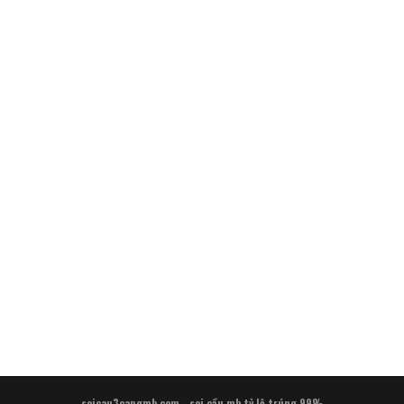
soicau3cangmb.com - soi cầu mb tỷ lệ trúng 99%