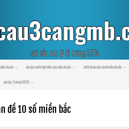
icau3cangmb.
soi cầu mb tỷ lệ trúng 99%
 siêu chuẩn
soi cầu miền bắc hôm nay siêu chuẩn
chốt số soi cầu xsmb siêu chuẩn
soi cầu 3 càng 6666
n đề 10 số miền bắc