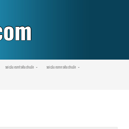
com
soi cầu xsmt siêu chuẩn
soi cầu xsmn siêu chuẩn