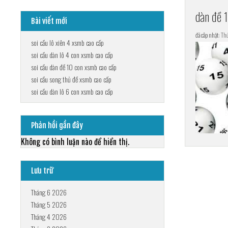
dàn đề 1
Bài viết mới
đã câp nhật:
Th
soi cầu lô xiên 4 xsmb cao cấp
soi cầu dàn lô 4 con xsmb cao cấp
soi cầu dàn đề 10 con xsmb cao cấp
soi cầu song thủ đề xsmb cao cấp
soi cầu dàn lô 6 con xsmb cao cấp
Phản hồi gần đây
Không có bình luận nào để hiển thị.
Lưu trữ
Tháng 6 2026
Tháng 5 2026
Tháng 4 2026