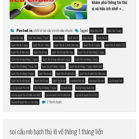
khám phá thông tin thú
vị và hữu ích nhé! »…
Posted in
chốt số soi cầu xsmb siêu chuẩn
Tagged
,
,
bach thu 247
bach thu 3 cang
,
,
,
,
,
,
bạch thủ kép
bạch thủ khung 2 ngày
bạch thu lô
bach thủ lô
bach thu lo
bạch thủ lô
,
,
,
,
,
bạch thủ lô 2 ngày
bạch thủ lô 2 nháy
bạch thủ lô 2 nháy hôm nay
bạch thủ lô 5 ngày
bạch thủ lô chuẩn 100
,
,
,
,
bạch thủ lô hôm nay
bach thu lo kep
bạch thủ lô kép hôm nay
bạch thủ lô kép khung 1 ngày
,
,
,
bạch thủ lô kép khung 2 ngày
bạch thủ lô kép miễn phí 1 ngày
bạch thủ lô khung 2 ngày
,
,
,
bạch thủ lô khung 2 ngày 88
bạch thủ lô khung 3 ngày
bạch thủ lô khung 3 ngày chuẩn 100
,
,
,
,
bạch thủ lô khung 5 ngày
bach thu lo mb
bạch thủ lô miền bắc
bạch thủ lô miền bắc hôm nay
,
,
,
,
,
,
bạch thủ lô mỗi ngày
bạch thủ lô vip
bach thu lo vip
cau bach thu mb
câu bạch thủ mb
cầu lô bạch thủ
,
,
,
,
cầu vip bạch thủ mb
độc thủ lô khung 2 ngày
lô bạch thủ
lô kép rồng bạch kim
,
,
,
soi cầu bạch thủ lô chính xác nhất
soi cầu bạch thủ lô miền bắc
soi cầu lô bạch thủ 8785
ở
2 bình luận
soi cầu lô bạch thủ xs đà nẵng
soi
cầu
bạch
thủ
lô
soi cầu mb bạch thủ lô về thông 1 tháng liền
chính
xác