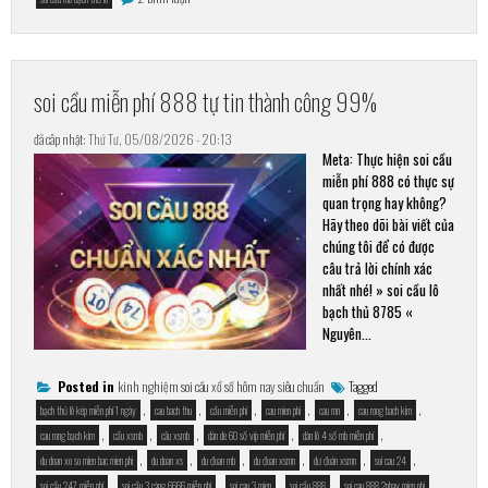
soi
cầu
mb
bạch
thủ
soi cầu miễn phí 888 tự tin thành công 99%
lô
về
đã câp nhật:
Thứ Tư, 05/08/2026 - 20:13
thông
Meta: Thực hiện soi cầu
1
tháng
miễn phí 888 có thực sự
liền
quan trọng hay không?
Hãy theo dõi bài viết của
chúng tôi để có được
câu trả lời chính xác
nhất nhé! » soi cầu lô
bạch thủ 8785 «
Nguyên…
Posted in
kinh nghiệm soi cầu xổ số hôm nay siêu chuẩn
Tagged
,
,
,
,
,
,
bạch thủ lô kép miễn phí 1 ngày
cau bach thu
cầu miễn phí
cau mien phi
cau mn
cau rong bach kim
,
,
,
,
,
cau rong bạch kim
cầu xsmb
câu xsmb
dàn de 60 số víp miễn phí
dàn lô 4 số mb miễn phí
,
,
,
,
,
,
du doan xo so mien bac mien phi
du doan xs
du đoan mb
du đoan xsmn
dư đoán xsmn
soi cau 24
,
,
,
,
,
soi cầu 247 miễn phí
soi cầu 3 càng 6666 miễn phí
soi cau 3 mien
soi cầu 888
soi cau 888 2nhay mien phi