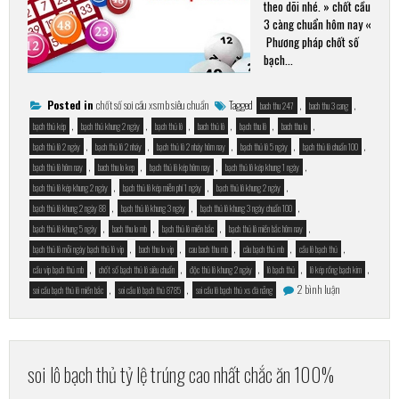
theo dõi nhé. » chốt cầu
3 càng chuẩn hôm nay «
Phương pháp chốt số
bạch…
Posted in
chốt số soi cầu xsmb siêu chuẩn
Tagged
,
,
bach thu 247
bach thu 3 cang
,
,
,
,
,
,
bạch thủ kép
bạch thủ khung 2 ngày
bạch thủ lô
bach thủ lô
bạch thu lô
bach thu lo
,
,
,
,
,
bạch thủ lô 2 ngày
bạch thủ lô 2 nháy
bạch thủ lô 2 nháy hôm nay
bạch thủ lô 5 ngày
bạch thủ lô chuẩn 100
,
,
,
,
bạch thủ lô hôm nay
bach thu lo kep
bạch thủ lô kép hôm nay
bạch thủ lô kép khung 1 ngày
,
,
,
bạch thủ lô kép khung 2 ngày
bạch thủ lô kép miễn phí 1 ngày
bạch thủ lô khung 2 ngày
,
,
,
bạch thủ lô khung 2 ngày 88
bạch thủ lô khung 3 ngày
bạch thủ lô khung 3 ngày chuẩn 100
,
,
,
,
bạch thủ lô khung 5 ngày
bach thu lo mb
bạch thủ lô miền bắc
bạch thủ lô miền bắc hôm nay
,
,
,
,
,
bạch thủ lô mỗi ngày bạch thủ lô vip
bach thu lo vip
cau bach thu mb
câu bạch thủ mb
cầu lô bạch thủ
,
,
,
,
,
cầu vip bạch thủ mb
chốt số bạch thủ lô siêu chuẩn
độc thủ lô khung 2 ngày
lô bạch thủ
lô kép rồng bạch kim
ở
,
,
2 bình luận
soi cầu bạch thủ lô miền bắc
soi cầu lô bạch thủ 8785
soi cầu lô bạch thủ xs đà nẵng
chốt
số
bạch
thủ
lô
soi lô bạch thủ tỷ lệ trúng cao nhất chắc ăn 100%
siêu
chuẩn