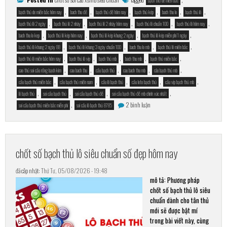
bạch thủ de miền bắc
,
,
,
,
,
,
bạch thủ de miền bắc hôm nay
bach thu đề
bạch thủ đề hôm nay
bạch thủ kép
bach thu lo
bạch thủ lô
,
,
,
,
,
bạch thủ lô 2 ngày
bạch thủ lô 2 nháy
bạch thủ lô 2 nháy hôm nay
bạch thủ lô chuẩn 100
bạch thủ lô hôm nay
,
,
,
,
bach thu lo kep
bạch thủ lô kép hôm nay
bạch thủ lô kép khung 2 ngày
bạch thủ lô kép miễn phí 1 ngày
,
,
,
,
bạch thủ lô khung 2 ngày 88
bạch thủ lô khung 3 ngày chuẩn 100
bach thu lo mb
bạch thủ lô miền bắc
,
,
,
,
,
bạch thủ lô miền bắc hôm nay
bạch thủ lô vip
bạch thủ mb
bach thu mb
bạch thủ miền bắc
,
,
,
,
,
cao thủ soi cầu rồng bạch kim
cau bach thu
cầu bạch thủ
cau bach thu mb
câu bạch thủ mb
,
,
,
,
,
cầu bạch thủ miền bắc
cầu bạch thủ miền nam
cầu lô bạch thủ
cầu loto bạch thủ
cầu vip bạch thủ mb
,
,
,
,
lô bạch thủ
soi cầu bạch thủ
soi cầu bạch thủ đề
soi cầu bạch thủ đề mb chính xác nhất
ở
,
2 bình luận
soi cầu bạch thủ miền bắc miễn phí
soi cầu lô bạch thủ 8785
soi
cầu
bạch
thủ
đề
chốt số bạch thủ lô siêu chuẩn số đẹp hôm nay
mb
chính
đã câp nhật:
Thứ Tư, 05/08/2026 - 19:48
xác
mô tả: Phương pháp
nhất
tối
chốt số bạch thủ lô siêu
nay
chuẩn dành cho tân thủ
mới sẽ được bật mí
trong bài viết này, cùng