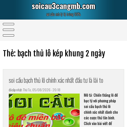
Skip
soicau3cangmb.com
to
content
soi cầu mb tỷ lệ trúng 99%
Thẻ:
bạch thủ lô kép khung 2 ngày
soi cầu bạch thủ lô chính xác nhất đầu tư là lãi to
đã câp nhật:
Thứ Tư, 05/08/2026 - 20:18
Mô tả: Chiến thắng lô đề
bạc tỷ với phương pháp
soi cầu bạch thủ lô
chính xác nhất dành cho
các cược thủ tân binh.
Click vào bài viết để