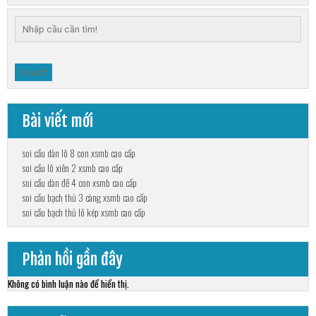
cầu
bạch
thủ
đề
mb
ăn
Search
thông
liên
tiếp
1002
Bài viết mới
soi cầu dàn lô 8 con xsmb cao cấp
soi cầu lô xiên 2 xsmb cao cấp
soi cầu dàn đề 4 con xsmb cao cấp
soi cầu bạch thủ 3 càng xsmb cao cấp
soi cầu bạch thủ lô kép xsmb cao cấp
Phản hồi gần đây
Không có bình luận nào để hiển thị.