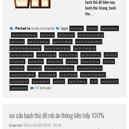
bạch thủ đề hôm nay,
bach thu 3cang, bach
thu…
Posted in
soi cầu xsmb cao cấp
Tagged
,
,
bach thu 3cang
bạch thu de
bach thu de hom nay
,
,
,
,
,
bach thủ de miền bắc hôm nay
bạch thủ de vip
bạch thủ đề chuẩn
bạch thủ đề hôm nay miễn phí
,
,
,
,
bạch thủ đề mb
bạch thủ đề mb hôm nay
bạch thủ đề miền bắc
bạch thủ đề miền bắc miễn phí
,
,
,
bạch thủ đề miền bắc ngày hôm nay
bạch thủ đề miền bắc siêu vip
bạch thủ đề miền bắc vip
,
,
,
,
,
bạch thủ đề ngày hôm nay
bạch thủ đề ngày mai
bạch thủ đề siêu vip
bạch thủ lô de hôm nay
bạch thủ lô đề
,
,
,
,
,
,
bắt bạch thủ đề
cầu bạch thủ đề
chốt bạch thủ đề
đề bạch thủ
đề bạch thủ hôm nay
đề đầu đuôi
,
,
,
,
số đề bạch thủ
số đề đầu đuôi
soi bạch thủ đề miền bắc hôm nay
soi cầu bạch thủ đề hôm nay
,
,
,
,
soi cầu bạch thủ đề miền bắc
soi cầu đề bạch thủ
soi cầu đề đầu đuôi
soi cầu đề đầu đuôi miền bắc
,
,
,
,
,
,
soi cầu lô de bạch thủ
soi cầu song thủ đề
song thủ đề
song thủ đề hôm nay
thủ đề
xem bạch thủ lô đề
ở
172 bình luận
xsmb bạch thủ lô de
soi
cầu
song
thủ
đề
soi cầu bạch thủ đề mb ăn thông liên tiếp 100%
xsmb
cao
đã câp nhật:
Thứ Tư, 05/08/2026 - 20:16
cấp