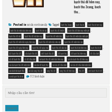
bạch thủ đề hôm nay,
bach thu 3cang, bach
thu…
Posted in
soi cầu xsmb cao cấp
Tagged
,
,
bach thu 3cang
bạch thu de
bach thu de hom nay
,
,
,
,
,
bach thủ de miền bắc hôm nay
bạch thủ de vip
bạch thủ đề chuẩn
bạch thủ đề hôm nay miễn phí
,
,
,
,
bạch thủ đề mb
bạch thủ đề mb hôm nay
bạch thủ đề miền bắc
bạch thủ đề miền bắc miễn phí
,
,
,
bạch thủ đề miền bắc ngày hôm nay
bạch thủ đề miền bắc siêu vip
bạch thủ đề miền bắc vip
,
,
,
,
,
bạch thủ đề ngày hôm nay
bạch thủ đề ngày mai
bạch thủ đề siêu vip
bạch thủ lô de hôm nay
bạch thủ lô đề
,
,
,
,
,
,
bắt bạch thủ đề
cầu bạch thủ đề
chốt bạch thủ đề
đề bạch thủ
đề bạch thủ hôm nay
đề đầu đuôi
,
,
,
,
số đề bạch thủ
số đề đầu đuôi
soi bạch thủ đề miền bắc hôm nay
soi cầu bạch thủ đề hôm nay
,
,
,
,
soi cầu bạch thủ đề miền bắc
soi cầu đề bạch thủ
soi cầu đề đầu đuôi
soi cầu đề đầu đuôi miền bắc
,
,
,
,
,
,
soi cầu lô de bạch thủ
soi cầu song thủ đề
song thủ đề
song thủ đề hôm nay
thủ đề
xem bạch thủ lô đề
ở
172 bình luận
xsmb bạch thủ lô de
soi
cầu
song
thủ
đề
xsmb
cao
Search
cấp