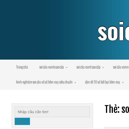
Skip
to
so
content
Trang chủ
soi cầu xsmb cao cấp
soi cầu xsmt cao cấp
soi cầu xsmn
kinh nghiệm soi cầu xổ số hôm nay siêu chuẩn
dàn đề 10 số bất bại hôm nay
Thẻ:
so
Search